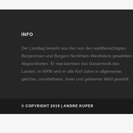
INFO
Der Landtag besteht aus den von den wahlberechtigten
Bürgerinnen und Bürgern Nordrhein-Westfalens gewählten
Abgeordneten. Er repräsentiert das Gesamtvolk des
Landes. In NRW wird er alle fünf Jahre in allgemeiner,
gleicher, unmittelbarer, freier und geheimer Wahl gewählt.
© COPYRIGHT 2019 | ANDRE KUPER