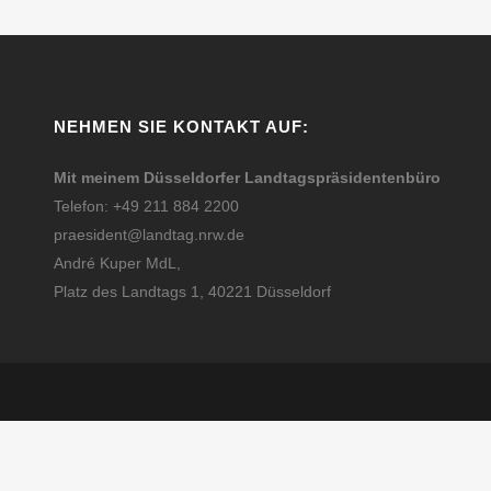
NEHMEN SIE KONTAKT AUF:
Mit meinem Düsseldorfer Landtagspräsidentenbüro
Telefon: +49 211 884 2200
praesident@landtag.nrw.de
André Kuper MdL,
Platz des Landtags 1, 40221 Düsseldorf