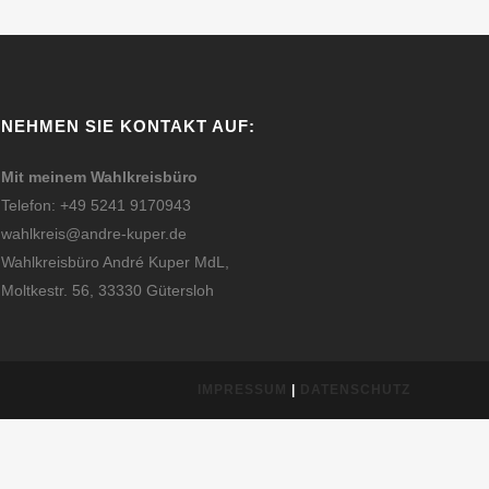
NEHMEN SIE KONTAKT AUF:
Mit meinem Wahlkreisbüro
Telefon: +49 5241 9170943
wahlkreis@andre-kuper.de
Wahlkreisbüro André Kuper MdL,
Moltkestr. 56, 33330 Gütersloh
IMPRESSUM
|
DATENSCHUTZ