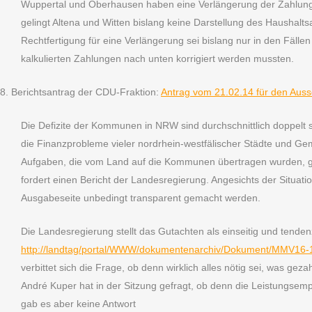
Wuppertal und Oberhausen haben eine Verlängerung der Zahlunge
gelingt Altena und Witten bislang keine Darstellung des Haushalt
Rechtfertigung für eine Verlängerung sei bislang nur in den Fäl
kalkulierten Zahlungen nach unten korrigiert werden mussten.
8. Berichtsantrag der CDU-Fraktion:
Antrag vom 21.02.14 für den Aus
Die Defizite der Kommunen in NRW sind durchschnittlich doppelt s
die Finanzprobleme vieler nordrhein-westfälischer Städte und Ge
Aufgaben, die vom Land auf die Kommunen übertragen wurden, g
fordert einen Bericht der Landesregierung. Angesichts der Sit
Ausgabeseite unbedingt transparent gemacht werden.
Die Landesregierung stellt das Gutachten als einseitig und tenden
http://landtag/portal/WWW/dokumentenarchiv/Dokument/MMV16-
verbittet sich die Frage, ob denn wirklich alles nötig sei, was geza
André Kuper hat in der Sitzung gefragt, ob denn die Leistungsemp
gab es aber keine Antwort