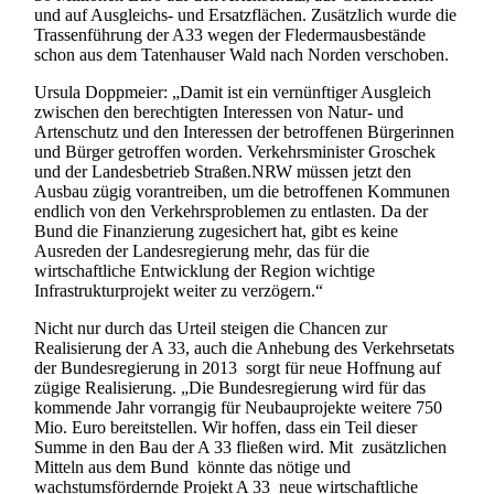
und auf Ausgleichs- und Ersatzflächen. Zusätzlich wurde die
Trassenführung der A33 wegen der Fledermausbestände
schon aus dem Tatenhauser Wald nach Norden verschoben.
Ursula Doppmeier: „Damit ist ein vernünftiger Ausgleich
zwischen den berechtigten Interessen von Natur- und
Artenschutz und den Interessen der betroffenen Bürgerinnen
und Bürger getroffen worden. Verkehrsminister Groschek
und der Landesbetrieb Straßen.NRW müssen jetzt den
Ausbau zügig vorantreiben, um die betroffenen Kommunen
endlich von den Verkehrsproblemen zu entlasten. Da der
Bund die Finanzierung zugesichert hat, gibt es keine
Ausreden der Landesregierung mehr, das für die
wirtschaftliche Entwicklung der Region wichtige
Infrastrukturprojekt weiter zu verzögern.“
Nicht nur durch das Urteil steigen die Chancen zur
Realisierung der A 33, auch die Anhebung des Verkehrsetats
der Bundesregierung in 2013 sorgt für neue Hoffnung auf
zügige Realisierung. „Die Bundesregierung wird für das
kommende Jahr vorrangig für Neubauprojekte weitere 750
Mio. Euro bereitstellen. Wir hoffen, dass ein Teil dieser
Summe in den Bau der A 33 fließen wird. Mit zusätzlichen
Mitteln aus dem Bund könnte das nötige und
wachstumsfördernde Projekt A 33 neue wirtschaftliche