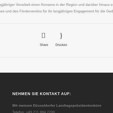
ngjähriger Vorarbeit einen Konsens in der Region und darüber hinaus era
ses und des Fördervereins für ihr langjähriges Engagement für die Ged
Share
Drucken
NEHMEN SIE KONTAKT AUF:
Mit meinem Düsseldorfer Landtagspräsidentenbüro
Telefon: +49 211 884 2200