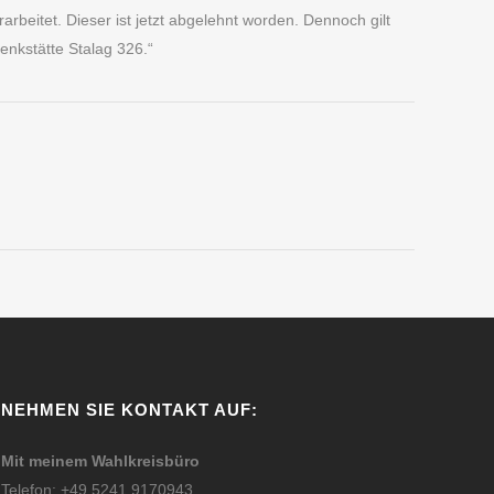
rbeitet. Dieser ist jetzt abgelehnt worden. Dennoch gilt
enkstätte Stalag 326.“
NEHMEN SIE KONTAKT AUF:
Mit meinem Wahlkreisbüro
Telefon: +49 5241 9170943