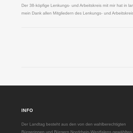
Der 38-köpfige Lenkungs- und Arbeitskreis mit mir hat in la
mein Dank allen Mitgliedern des Lenkungs- und Arbeitskrei
INFO
Der Landtag besteht aus den von den wahlberechtigten
Bürgerinnen und Bürgern Nordrhein-Westfalens gewählten