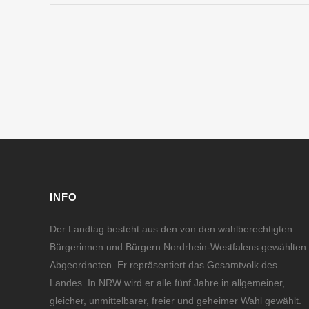
INFO
Der Landtag besteht aus den von den wahlberechtigten
Bürgerinnen und Bürgern Nordrhein-Westfalens gewählten
Abgeordneten. Er repräsentiert das Gesamtvolk des
Landes. In NRW wird er alle fünf Jahre in allgemeiner,
gleicher, unmittelbarer, freier und geheimer Wahl gewählt.