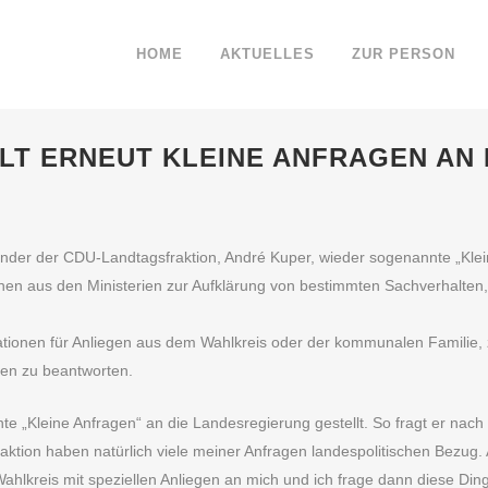
HOME
AKTUELLES
ZUR PERSON
LT ERNEUT KLEINE ANFRAGEN AN
ender der CDU-Landtagsfraktion, André Kuper, wieder sogenannte „Klein
ionen aus den Ministerien zur Aufklärung von bestimmten Sachverhalte
tionen für Anliegen aus dem Wahlkreis oder der kommunalen Familie, zu
en zu beantworten.
 „Kleine Anfragen“ an die Landesregierung gestellt. So fragt er nach 
fraktion haben natürlich viele meiner Anfragen landespolitischen Bez
lkreis mit speziellen Anliegen an mich und ich frage dann diese Din