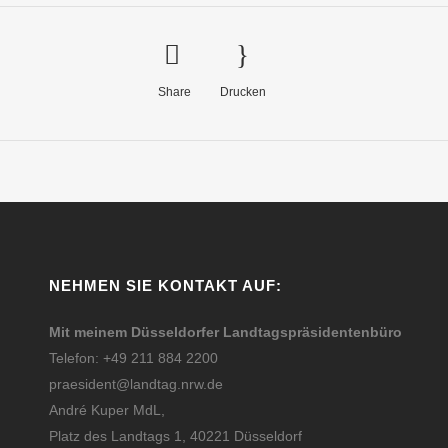
Share
Drucken
NEHMEN SIE KONTAKT AUF:
Mit meinem Düsseldorfer Landtagspräsidentenbüro
Telefon: +49 211 884 2200
praesident@landtag.nrw.de
André Kuper MdL,
Platz des Landtags 1, 40221 Düsseldorf