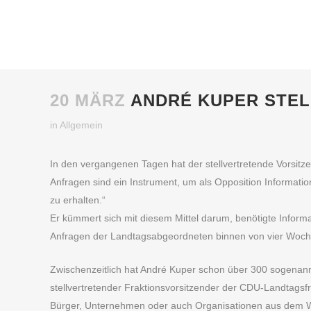
20 MÄRZ
ANDRÉ KUPER STEL
in
Allgemein
In den vergangenen Tagen hat der stellvertretende Vorsitz
Anfragen sind ein Instrument, um als Opposition Informat
zu erhalten.“
Er kümmert sich mit diesem Mittel darum, benötigte Informa
Anfragen der Landtagsabgeordneten binnen von vier Woch
Zwischenzeitlich hat André Kuper schon über 300 sogenannte
stellvertretender Fraktionsvorsitzender der CDU-Landtags
Bürger, Unternehmen oder auch Organisationen aus dem Wah