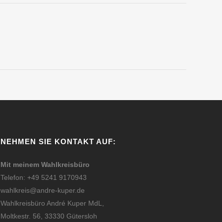
NEHMEN SIE KONTAKT AUF:
Mit meinem Wahlkreisbüro
Telefon: +49 5241 9170943
wahlkreis@andre-kuper.de
Wahlkreisbüro André Kuper MdL,
Moltkestr. 56, 33330 Gütersloh