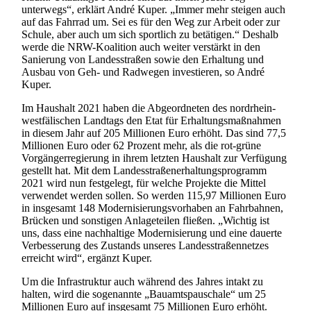
unterwegs“, erklärt André Kuper. „Immer mehr steigen auch
auf das Fahrrad um. Sei es für den Weg zur Arbeit oder zur
Schule, aber auch um sich sportlich zu betätigen.“ Deshalb
werde die NRW-Koalition auch weiter verstärkt in den
Sanierung von Landesstraßen sowie den Erhaltung und
Ausbau von Geh- und Radwegen investieren, so André
Kuper.
Im Haushalt 2021 haben die Abgeordneten des nordrhein-
westfälischen Landtags den Etat für Erhaltungsmaßnahmen
in diesem Jahr auf 205 Millionen Euro erhöht. Das sind 77,5
Millionen Euro oder 62 Prozent mehr, als die rot-grüne
Vorgängerregierung in ihrem letzten Haushalt zur Verfügung
gestellt hat. Mit dem Landesstraßenerhaltungsprogramm
2021 wird nun festgelegt, für welche Projekte die Mittel
verwendet werden sollen. So werden 115,97 Millionen Euro
in insgesamt 148 Modernisierungsvorhaben an Fahrbahnen,
Brücken und sonstigen Anlageteilen fließen. „Wichtig ist
uns, dass eine nachhaltige Modernisierung und eine dauerte
Verbesserung des Zustands unseres Landesstraßennetzes
erreicht wird“, ergänzt Kuper.
Um die Infrastruktur auch während des Jahres intakt zu
halten, wird die sogenannte „Bauamtspauschale“ um 25
Millionen Euro auf insgesamt 75 Millionen Euro erhöht.