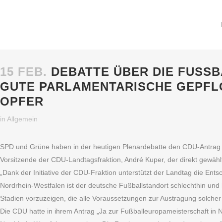
15 FEB.
DEBATTE ÜBER DIE FUSSB
UTE PARLAMENTARISCHE GEPFLO
PFER
in
Allgemein
SPD und Grüne haben in der heutigen Plenardebatte den CDU-Antrag „J
Vorsitzende der CDU-Landtagsfraktion, André Kuper, der direkt gewählt
„Dank der Initiative der CDU-Fraktion unterstützt der Landtag die E
Nordrhein-Westfalen ist der deutsche Fußballstandort schlechthin un
Stadien vorzuzeigen, die alle Voraussetzungen zur Austragung solcher
Die CDU hatte in ihrem Antrag „Ja zur Fußballeuropameisterschaft in N