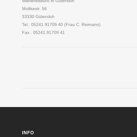
Wahlkreisbüro in Gütersloh
Moltkestr. 56
33330 Gütersloh
Tel.: 05241 91709 40 (Frau C. Reimann)
Fax.: 05241 91709 41
INFO