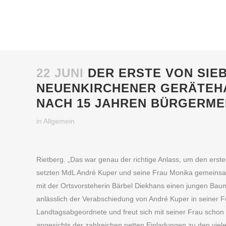
22 JUNI
DER ERSTE VON SIE
NEUENKIRCHENER GERÄTEHA
NACH 15 JAHREN BÜRGERME
in
Allgemein
Rietberg. „Das war genau der richtige Anlass, um den ers
setzten MdL André Kuper und seine Frau Monika gemeinsa
mit der Ortsvorsteherin Bärbel Diekhans einen jungen Bau
anlässlich der Verabschiedung von André Kuper in seiner F
Landtagsabgeordnete und freut sich mit seiner Frau schon 
angesichts der zahlreichen netten Einladungen zu den viel