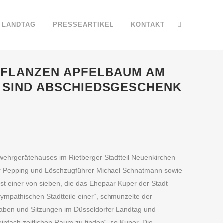
LANDTAG
PRESSEARTIKEL
KONTAKT
PFLANZEN APFELBAUM AM
E SIND ABSCHIEDSGESCHENK
rwehrgerätehauses im Rietberger Stadtteil Neuenkirchen
er Pepping und Löschzugführer Michael Schnatmann sowie
st einer von sieben, die das Ehepaar Kuper der Stadt
sympathischen Stadtteile einer“, schmunzelte der
fgaben und Sitzungen im Düsseldorfer Landtag und
nfach zeitlichen Raum zu finden“, so Kuper. Die