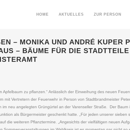
HOME
AKTUELLES
ZUR PERSON
BEN – MONIKA UND ANDRÉ KUPER 
US – BÄUME FÜR DIE STADTTEIL
ISTERAMT
ten Apfelbaum zu pflanzen.“ Anlässlich der Einweihung des neuen Feue
m mit Vertretern der Feuerwehr in Person von Stadtbrandmeister Pet
m im neu angelegten Grüngürtel an der Varenseller Straße. Der Baum i
unktion als Bürgermeister geschenkt hatte. „Für jeden unserer sieben 
auf die weiteren Pflanztermine. „Angesichts der vielfältigen neuen Au
en Sommerveranstaltungen im Wahlkreis ist es momentan gar nicht so ei