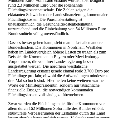
Millionen Euro. Vom Land erstattet wurden aber lediglich
rund 2,3 Millionen Euro über die sogenannte
Flüchtlingskostenpauschale. Die Zahlen zeigen die
eklatanten Schwächen der Landesfinanzierung kommunaler
Flüchtlingskosten. Die Pauschalerstattung ist
unauskömmlich, die Gesundheitskostenbeteiligung
unzureichend und die Einbehaltung von 54 Millionen Euro
Bundesmitteln völlig unverständlich.
Dass es besser gehen kann, sieht man in fast allen anderen
Bundesländern. Die Kommunen in Nordrhein-Westfalen
haben im Ländervergleich höhere Lasten zu tragen als zum
Beispiel die Kommunen in Bayern oder Mecklenburg-
Vorpommern, die von ihrer Landesregierung besser
ausgestattet werden. Die nordrhein-westfälische
Landesregierung erstattet gerade einmal reale 3.700 Euro pro
Flüchtlinge pro Jahr, obwohl die Aufwendungen mindestens
drei Mal so hoch sind. Hier helfen keine weiteren warmen
Worte der Ministerpräsidentin, sondern nur tatsächliche
finanzielle Zusagen, die notwendigen kommunalen
Flüchtlingskosten vollständig zu übernehmen.
Zwar wurden die Flüchtlingsmittel für die Kommunen vor
allem durch 162 Millionen Soforthilfe des Bundes erhöht,
strukturelle Verbesserungen der Erstattung durch das Land
lassen aber bis heute auf sich warten. Vielmehr werden sogar