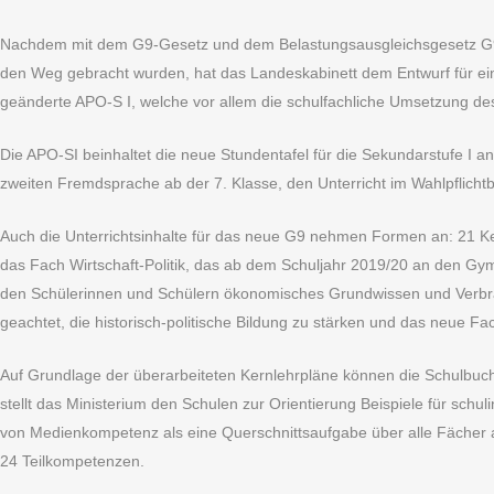
Nachdem mit dem G9-Gesetz und dem Belastungsausgleichsgesetz G9 z
den Weg gebracht wurden, hat das Landeskabinett dem Entwurf für ei
geänderte APO-S I, welche vor allem die schulfachliche Umsetzung d
Die APO-SI beinhaltet die neue Stundentafel für die Sekundarstufe 
zweiten Fremdsprache ab der 7. Klasse, den Unterricht im Wahlpflichtb
Auch die Unterrichtsinhalte für das neue G9 nehmen Formen an: 21 Ker
das Fach Wirtschaft-Politik, das ab dem Schuljahr 2019/20 an den Gym
den Schülerinnen und Schülern ökonomisches Grundwissen und Verbra
geachtet, die historisch-politische Bildung zu stärken und das neue Fa
Auf Grundlage der überarbeiteten Kernlehrpläne können die Schulbuchv
stellt das Ministerium den Schulen zur Orientierung Beispiele für schu
von Medienkompetenz als eine Querschnittsaufgabe über alle Fächer
24 Teilkompetenzen.