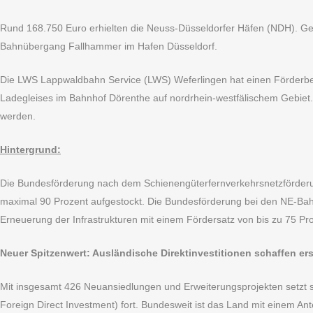
Rund 168.750 Euro erhielten die Neuss-Düsseldorfer Häfen (NDH). Ge
Bahnübergang Fallhammer im Hafen Düsseldorf.
Die LWS Lappwaldbahn Service (LWS) Weferlingen hat einen Förderb
Ladegleises im Bahnhof Dörenthe auf nordrhein-westfälischem Gebiet. 
werden.
Hintergrund:
Die Bundesförderung nach dem Schienengüterfernverkehrsnetzförderu
maximal 90 Prozent aufgestockt. Die Bundesförderung bei den NE-Bahn
Erneuerung der Infrastrukturen mit einem Fördersatz von bis zu 75 Pr
Neuer Spitzenwert: Ausländische Direktinvestitionen schaffen ers
Mit insgesamt 426 Neuansiedlungen und Erweiterungsprojekten setzt si
Foreign Direct Investment) fort. Bundesweit ist das Land mit einem Ant