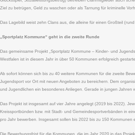
Glücksspiel, Sozialleistungsbetrug) betreiben Clanmitglieder auch sch
Ziel zu betrügen, Geld zu waschen oder als Tarnung für kriminelle Vor
Das Lagebild weist zehn Clans aus, die alleine für einen Großteil (rund
„Sportplatz Kommune“ geht in die zweite Runde
Das gemeinsame Projekt „Sportplatz Kommune – Kinder- und Jugendsp
Westfalen ist in diesem Jahr in über 50 Kommunen erfolgreich gestarte
Ab sofort können sich bis zu 40 weitere Kommunen für die zweite Be
Jugendsport vor Ort mit neuen Angeboten zu bereichern. Dem organisie
und Jugendlichen ein besonderes Anliegen. Gerade in jungen Jahren w
Das Projekt ist insgesamt auf vier Jahre angelegt (2019 bis 2022). 
Kreissportbünden bzw. mit Stadt- und Gemeindesportverbänden in ein
pro Jahr bewerben. Insgesamt sollen bis 2022 bis zu 150 Kommunen e
Die Bewerbungsfrist für die Kommunen, die im Jahr 2020 in das Proje