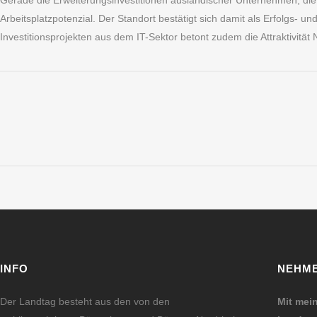
Gerade die Erweiterungsinvestitionen ausländischer Unternehmen, die z
Arbeitsplatzpotenzial. Der Standort bestätigt sich damit als Erfolgs- 
Investitionsprojekten aus dem IT-Sektor betont zudem die Attraktivität 
INFO
NEHME
Der Landtag besteht aus den von den
Mit mei