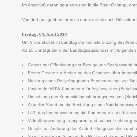
Im Anschluß daran geht es weiter in die Stadt Ochtrup, dort
Von dort aus geht es für mich dann zurück nach Düsseldorf
Freitag, 04. April 2014
Um 9 Uhr startet im Landtag die nächste Sitzung des Arbe
Ab 10 Uhr tagt dann der Landtagsausschuss mit folgende
Gesetz zur Offenlegung der Bezüge von Sparkassenführ
Erstes Gesetz zur Änderung des Gesetzes über Immobil
Nutzung eines Recyclingquoten-Benchmarkings zur Ste
Kosten der NRW-Kommunen für Asylbewerber (Berichtsa
Umsetzung des Konnexitätsausführungsgesetzes (Berich
Aktueller Stand um die Bestellung eines Sparkommissars 
Läßt das Innenministerium die Kommunen in die bilanziel
Videoüberwachung transparent und nachvollziehbar gest
Gesetz zur Änderung des Kinderbildungsgesetzes und 
Sozialarbeitern in Schulen den Rücken stärken und Präv