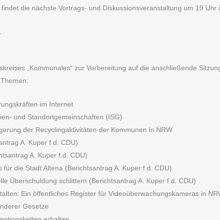
 findet die nächste Vortrags- und Diskussionsveranstaltung um 19 Uhr in
.
itskreises „Kommunales“ zur Vorbereitung auf die anschließende Sitz
n Themen:
ungskräften im Internet
ien- und Standortgemeinschaften (ISG)
igerung der Recyclingaktivitäten der Kommunen in NRW
ntrag A. Kuper f.d. CDU)
tsantrag A. Kuper f.d. CDU)
für die Stadt Altena (Berichtsantrag A. Kuper f.d. CDU)
le Überschuldung schlittern (Berichtsantrag A. Kuper f.d. CDU)
alten: Ein öffentliches Register für Videoüberwachungskameras in NR
anderer Gesetze
entionsketten erhalten