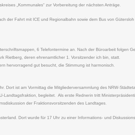
itskreises „Kommunales“ zur Vorbereitung der nächsten Anträge.
ach der Fahrt mit ICE und Regionalbahn sowie dem Bus von Gütersloh (
erschriftsmappen, 6 Telefontermine an. Nach der Büroarbeit folgen G
Rietberg, deren ehrenamtlicher 1. Vorsitzender ich bin, statt.
ern hervorragend gut besucht, die Stimmung ist harmonisch.
uhr. Dort ist am Vormittag die Mitgliederversammlung des NRW-Städt
andtagsfraktion, begleitet. Als erste Rednerin tritt Ministerpräsiden
sdiskussion der Fraktionsvorsitzenden des Landtages.
sterland. Dort wurde für 17 Uhr zu einer Informations- und Diskussion