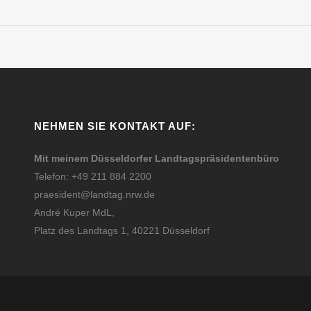
NEHMEN SIE KONTAKT AUF:
Mit meinem Düsseldorfer Landtagspräsidentenbüro
Telefon: +49 211 884 2200
praesident@landtag.nrw.de
André Kuper MdL,
Platz des Landtags 1, 40221 Düsseldorf