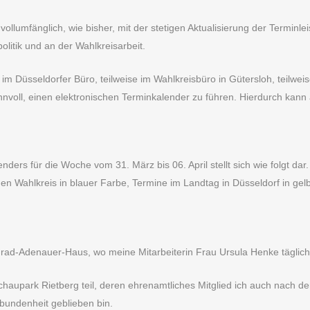
ollumfänglich, wie bisher, mit der stetigen Aktualisierung der Terminle
litik und an der Wahlkreisarbeit.
m Düsseldorfer Büro, teilweise im Wahlkreisbüro in Gütersloh, teilweis
voll, einen elektronischen Terminkalender zu führen. Hierdurch kann 
nders für die Woche vom 31. März bis 06. April stellt sich wie folgt dar.
en Wahlkreis in blauer Farbe, Termine im Landtag in Düsseldorf in gel
d-Adenauer-Haus, wo meine Mitarbeiterin Frau Ursula Henke täglich vo
haupark Rietberg teil, deren ehrenamtliches Mitglied ich auch nach de
rbundenheit geblieben bin.