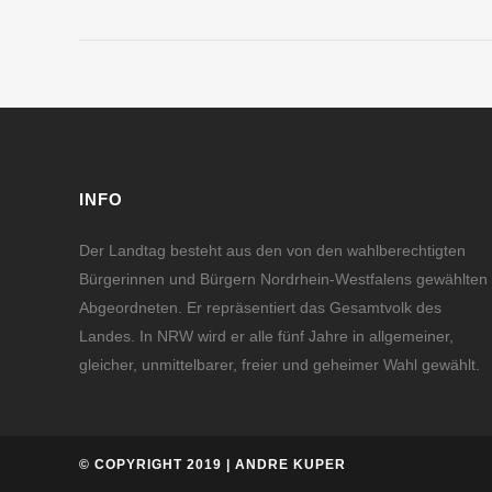
INFO
Der Landtag besteht aus den von den wahlberechtigten
Bürgerinnen und Bürgern Nordrhein-Westfalens gewählten
Abgeordneten. Er repräsentiert das Gesamtvolk des
Landes. In NRW wird er alle fünf Jahre in allgemeiner,
gleicher, unmittelbarer, freier und geheimer Wahl gewählt.
© COPYRIGHT 2019 | ANDRE KUPER