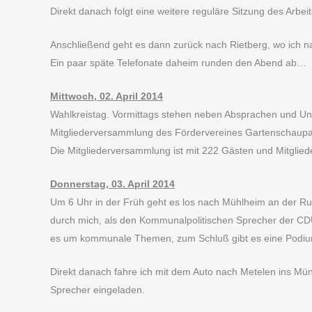
Direkt danach folgt eine weitere reguläre Sitzung des Arbe
Anschließend geht es dann zurück nach Rietberg, wo ich n
Ein paar späte Telefonate daheim runden den Abend ab…
Mittwoch, 02. April 2014
Wahlkreistag. Vormittags stehen neben Absprachen und Unt
Mitgliederversammlung des Fördervereines Gartenschaupark 
Die Mitgliederversammlung ist mit 222 Gästen und Mitglied
Donnerstag, 03. April 2014
Um 6 Uhr in der Früh geht es los nach Mühlheim an der R
durch mich, als den Kommunalpolitischen Sprecher der CDU-L
es um kommunale Themen, zum Schluß gibt es eine Podium
Direkt danach fahre ich mit dem Auto nach Metelen ins Mün
Sprecher eingeladen.