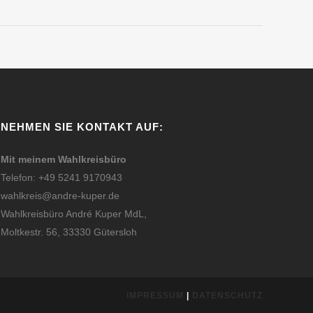
NEHMEN SIE KONTAKT AUF:
Mit meinem Wahlkreisbüro
Telefon: +49 5241 9170943
wahlkreis@andre-kuper.de
Wahlkreisbüro André Kuper MdL,
Moltkestr. 56, 33330 Gütersloh
IMPRESSUM
|
DATENSCHUTZ