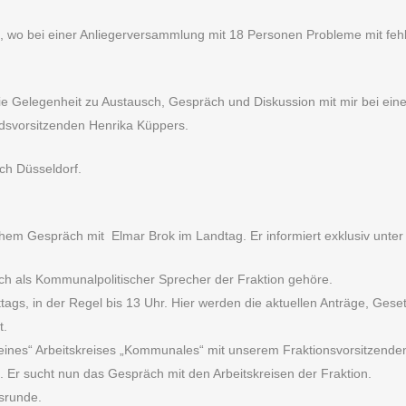
el, wo bei einer Anliegerversammlung mit 18 Personen Probleme mit f
ie Gelegenheit zu Austausch, Gespräch und Diskussion mit mir bei ei
dsvorsitzenden Henrika Küppers.
ch Düsseldorf.
chem Gespräch mit Elmar Brok im Landtag. Er informiert exklusiv unte
ich als Kommunalpolitischer Sprecher der Fraktion gehöre.
ttags, in der Regel bis 13 Uhr. Hier werden die aktuellen Anträge, Ge
t.
ines“ Arbeitskreises „Kommunales“ mit unserem Fraktionsvorsitzende
. Er sucht nun das Gespräch mit den Arbeitskreisen der Fraktion.
hsrunde.