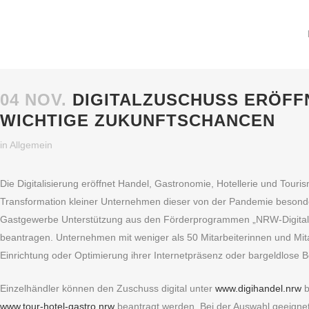
04 NOV.
DIGITALZUSCHUSS ERÖFF
WICHTIGE ZUKUNFTSCHANCEN
in
Allgemein
Die Digitalisierung eröffnet Handel, Gastronomie, Hotellerie und Touri
Transformation kleiner Unternehmen dieser von der Pandemie besond
Gastgewerbe Unterstützung aus den Förderprogrammen „NRW-Digitalzus
beantragen. Unternehmen mit weniger als 50 Mitarbeiterinnen und Mitarb
Einrichtung oder Optimierung ihrer Internetpräsenz oder bargeldlose 
Einzelhändler können den Zuschuss digital unter
www.digihandel.nrw
b
www.tour-hotel-gastro.nrw
beantragt werden. Bei der Auswahl geeignete