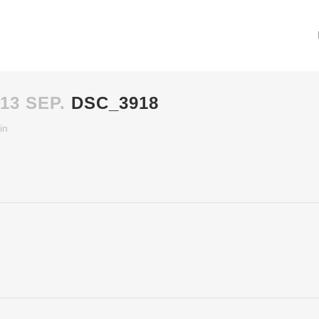
13 SEP.
DSC_3918
in