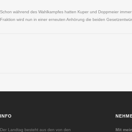
Schon während des Wahlkampfes hatten Kuper und Doppmeier immer wi
Fraktion wird nun in einer erneuten Anhörung die beiden Gesetzentwü
INFO
NEHME
Der Landtag besteht aus den von den
Mit mei