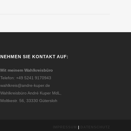
NEHMEN SIE KONTAKT AUF:
Mit meinem Wahlkreisbüro
Telefon: +49 5241 9170943
wahlkreis@andre-kuper.de
Wahlkreisbüro André Kuper MdL,
Moltkestr. 56, 33330 Gütersloh
IMPRESSUM
|
DATENSCHUTZ