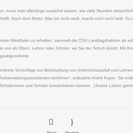
, muss man allerdings zunächst wissen, wie viele Stunden tatsächlich n
afft. Nach dem Motto: Was ich nicht weiß, macht mich nicht heiß. Es i
rhein-Westfalen zu erhalten, sammelt die CDU-Landtagsfraktion ab sof
ie uns als Eltern, Lehrer oder Schüler, wo Sie der Schuh drückt. Mit I
tagsabgeordnete.
 konkrete Vorschläge zur Bekämpfung von Unterrichtsausfall und Lehre
hulverwaltungsassistenten einführen“, erläuterte André Kuper
.
Sie sol
 Schülerinnen und Schüler konzentrieren können. „Unsere Lehrer gehöre