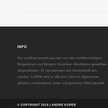
INFO
Der Landtag besteht aus den von den wahlberechtigten
Bürgerinnen und Bürgern Nordrhein-Westfalens gewählten
Abgeordneten. Er repräsentiert das Gesamtvolk des
Landes. In NRW wird er alle fünf Jahre in allgemeiner,
gleicher, unmittelbarer, freier und geheimer Wahl gewählt.
© COPYRIGHT 2019 | ANDRE KUPER