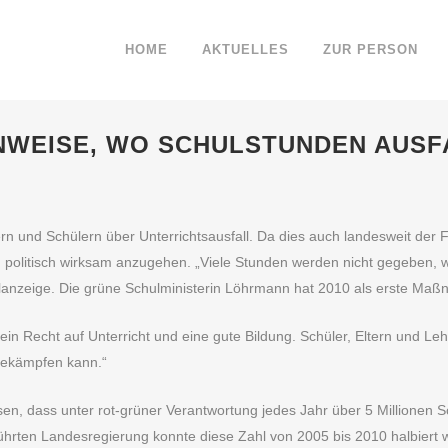
HOME
AKTUELLES
ZUR PERSON
NWEISE, WO SCHULSTUNDEN AUSF
n und Schülern über Unterrichtsausfall. Da dies auch landesweit der F
olitisch wirksam anzugehen. „Viele Stunden werden nicht gegeben, we
zeige. Die grüne Schulministerin Löhrmann hat 2010 als erste Maßn
ein Recht auf Unterricht und eine gute Bildung. Schüler, Eltern und 
 bekämpfen kann.“
n, dass unter rot-grüner Verantwortung jedes Jahr über 5 Millionen S
rten Landesregierung konnte diese Zahl von 2005 bis 2010 halbiert wer