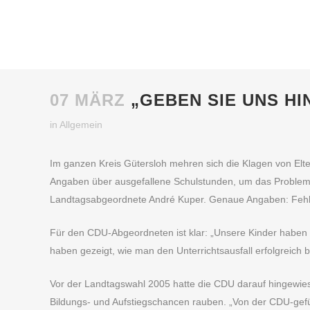
07 MÄRZ
„GEBEN SIE UNS HI
in
Allgemein
Im ganzen Kreis Gütersloh mehren sich die Klagen von Elter
Angaben über ausgefallene Schulstunden, um das Problem p
Landtagsabgeordnete André Kuper. Genaue Angaben: Fehlan
Für den CDU-Abgeordneten ist klar: „Unsere Kinder haben 
haben gezeigt, wie man den Unterrichtsausfall erfolgreich
Vor der Landtagswahl 2005 hatte die CDU darauf hingewiese
Bildungs- und Aufstiegschancen rauben. „Von der CDU-gefüh