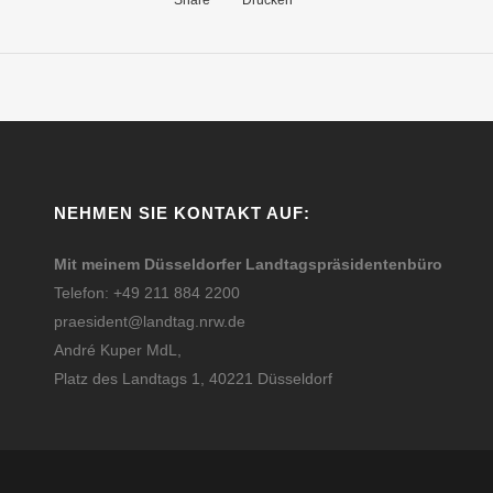
Share
Drucken
NEHMEN SIE KONTAKT AUF:
Mit meinem Düsseldorfer Landtagspräsidentenbüro
Telefon: +49 211 884 2200
praesident@landtag.nrw.de
André Kuper MdL,
Platz des Landtags 1, 40221 Düsseldorf