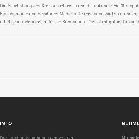
Die Abschaffung des Kreisausschusses und die optionale Einführung 
Ein jahrzehntelang bewährtes Modell auf Kreisebene wird so grundle
erheblichen Mehrkosten für die Kommunen. Das ist rot-grüner Irrsinn i
INFO
NEHME
Der Landtag besteht aus den von den
Mit mei