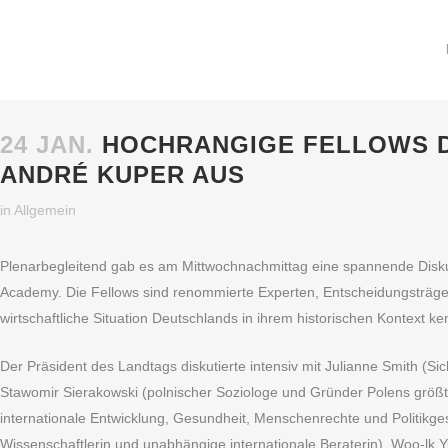
24 JAN.
HOCHRANGIGE FELLOWS D
ANDRÉ KUPER AUS
in
Allgemein
Plenarbegleitend gab es am Mittwochnachmittag eine spannende Disku
Academy. Die Fellows sind renommierte Experten, Entscheidungsträger 
wirtschaftliche Situation Deutschlands in ihrem historischen Kontext
Der Präsident des Landtags diskutierte intensiv mit Julianne Smith (
Stawomir Sierakowski (polnischer Soziologe und Gründer Polens größte
internationale Entwicklung, Gesundheit, Menschenrechte und Politikges
Wissenschaftlerin und unabhängige internationale Beraterin), Woo-lk 