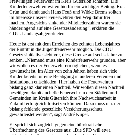
Freiwilligen Feuerwehr im Kreis Gütersloh schaffen. Die
Kinderfeuerwehren wären hierfür ein wichtiger Beitrag. Rot-
Grün und damit auch Hans Feuß und Wibke Brems sollten
im Interesse unserer Feuerwehren den Weg dafür frei
machen. Angesichts sinkender Mitgliederzahlen warten sie
händeringend auf eine Gesetzesänderung“, erklären die
CDU-Landtagsabgeordneten.
Heute ist erst mit dem Erreichen des zehnten Lebensjahres
der Eintritt in die Jugendfeuerwehr möglich. Die CDU-
Gesetzesinitiative sieht vor, diese Grenze auf sechs Jahre zu
senken. „Niemand muss eine Kinderfeuerwehr gründen, aber
wir wollen es der Feuerwehr ermöglichen, wenn es
gewünscht ist. Im Alter von zehn Jahren haben sich viele
Kinder bereits für eine Betätigung in anderen Vereinen und
Institutionen entschieden. Hier haben die Feuerwehren
bislang ganz klar einen Nachteil. Wir wollen diesen Nachteil
beseitigen, damit auch die Feuerwehr in den Städten und
Gemeinden im Kreis Gütersloh ihre Nachwuchsarbeit in
Zukunft erfolgreich fortsetzen können. Dazu muss u.a. der
bislang fehlende gesetzliche Versicherungsschutz
gewährleistet werden“, sagt André Kuper.
Er spricht sich zugleich gegen eine bürokratische
Überfrachtung des Gesetzes aus: „Die SPD will etwa