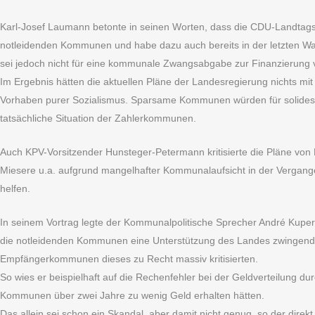
Karl-Josef Laumann betonte in seinen Worten, dass die CDU-Landtagsf
notleidenden Kommunen und habe dazu auch bereits in der letzten Wa
sei jedoch nicht für eine kommunale Zwangsabgabe zur Finanzierung v
Im Ergebnis hätten die aktuellen Pläne der Landesregierung nichts mit
Vorhaben purer Sozialismus. Sparsame Kommunen würden für solides Ha
tatsächliche Situation der Zahlerkommunen.
Auch KPV-Vorsitzender Hunsteger-Petermann kritisierte die Pläne von 
Miesere u.a. aufgrund mangelhafter Kommunalaufsicht in der Vergan
helfen.
In seinem Vortrag legte der Kommunalpolitische Sprecher André Kuper
die notleidenden Kommunen eine Unterstützung des Landes zwingend ben
Empfängerkommunen dieses zu Recht massiv kritisierten.
So wies er beispielhaft auf die Rechenfehler bei der Geldverteilung 
Kommunen über zwei Jahre zu wenig Geld erhalten hätten.
Das allein sei schon ein Skandal, aber damit nicht genug, so der dire