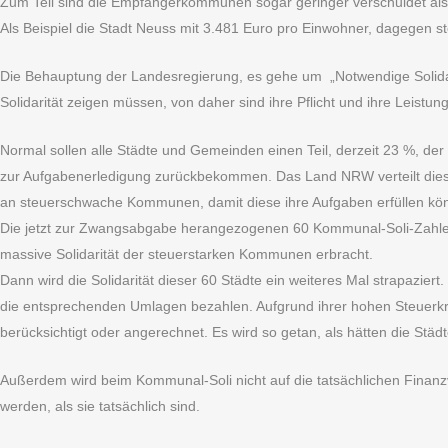
Zum Teil sind die Empfängerkommunen sogar geringer verschuldet al
Als Beispiel die Stadt Neuss mit 3.481 Euro pro Einwohner, dagegen 
Die Behauptung der Landesregierung, es gehe um „Notwendige Solidarit
Solidarität zeigen müssen, von daher sind ihre Pflicht und ihre Leistun
Normal sollen alle Städte und Gemeinden einen Teil, derzeit 23 %, d
zur Aufgabenerledigung zurückbekommen. Das Land NRW verteilt diesen
an steuerschwache Kommunen, damit diese ihre Aufgaben erfüllen kö
Die jetzt zur Zwangsabgabe herangezogenen 60 Kommunal-Soli-Zahler e
massive Solidarität der steuerstarken Kommunen erbracht.
Dann wird die Solidarität dieser 60 Städte ein weiteres Mal strapaz
die entsprechenden Umlagen bezahlen. Aufgrund ihrer hohen Steuerk
berücksichtigt oder angerechnet. Es wird so getan, als hätten die Städ
Außerdem wird beim Kommunal-Soli nicht auf die tatsächlichen Finanz
werden, als sie tatsächlich sind.