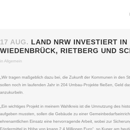
17 AUG.
LAND NRW INVESTIERT IN
WIEDENBRÜCK, RIETBERG UND SC
in
Allgemein
„Wir tragen maßgeblich dazu bei, die Zukunft der Kommunen in den St
sollen noch im laufenden Jahr in 204 Umbau-Projekte fließen, Geld d
anzukurbeln.
„Ein wichtiges Projekt in meinem Wahlkreis ist die Umnutzung des hist
aufgeben mussten, sollen die Gebäude zu einer Gemeinbedarfseinrich
ehrenamtlichen Einsatz eine hervorragende Arbeit, wobei zur Sicherun
Fördermittel in Höhe von knapp 2,4 Millionen Euro“, so Kuper am heuti