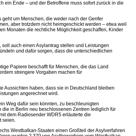
h ein Ende – und der Betroffene muss sofort zurück in die
Es geht um Menschen, die weder nach der Genfer
en, aber trotzdem nicht heimgeschickt werden – etwa weil
gen Monaten die rechtliche Möglichkeit geschaffen, Kinder
soll auch einen Asylantrag stellen und Leistungen
ündeln und dafür sorgen, dass die unterschiedlichen
ötige Papiere beschafft für Menschen, die das Land
ßerdem strengere Vorgaben machen für
e Aussichten haben, dass sie in Deutschland bleiben
leistungen angerechnet wird.
ein Weg dafür sein könnten, zu beschleunigten
ie in Berlin neu beschlossenen Zentren lediglich für
w mit dem Radiosender WDR5 erläuterte die
t seien.
sechs Westbalkan-Staaten einen Großteil der Asylverfahren
nträgen wurden 2.370 von Asylbewerbern vom Westbalkan