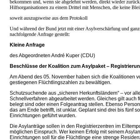
bekommen und, wenn sie abgelehnt werden, direkt wieder zurückge
Hilfsorganisationen zu einem Drittel mit Menschen, die keine Blei
soweit auszugsweise aus dem Protokoll
Und während der Bund jetzt mit einer Asylverschärfung und ganz
nachfolgende Anfrage gestellt:
Kleine Anfrage
des Abgeordneten André Kuper (CDU)
Beschlüsse der Koalition zum Asylpaket – Registrieru
Am Abend des 05. November haben sich die Koalitionen 
gestiegenen Flüchtlingszahlen zu bewältigen.
Schutzsuchende aus „sicheren Herkunftsländern“ – vor all
Schnellverfahren abgearbeitet werden. Gleiches gilt auch 
belegt sind oder einen Folgeantrag stellen. Ebenso Perso
das am Ende betrifft, ist unklar. Geplant sind drei bis fün
Einrichtungen geführt wurden.
Die Asylanträge sollen in den Registrierzentren im Eilte
möglichen Einspruch. Wer keinen Erfolg mit seinem Asylant
Einrichtungen soll für die Flüchtlinge eine strenge Residen