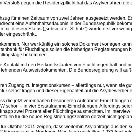
n Verstoß gegen die Residenzpflicht hat das Asylverfahren gleic
chzug für einen Zeitraum von zwei Jahren ausgesetzt werden. 
drecht eine Aufenthaltserlaubnis in der Bundesrepublik bekomm
n mit diesem Status („subsidiärer Schutz“) wurde erst vor weni
er eingeschränkt.
bekommen. Nur wer künftig ein solches Dokument vorlegen kann, 
enbank für Flüchtlinge sollen die bisherigen Registrierungen b
üchtlingslage bekommen.
e Kontakt mit den Herkunftsstaaten von Flüchtlingen hält und n
an fehlenden Ausweisdokumenten. Die Bundesregierung will au
n Zugang zu Integrationskursen – allerdings nur, wenn sie gut
dafür selbst tragen und dieser Eigenanteil auf die Asylbewerber
dass die jetzt vereinbarten besonderen Aufnahme-Einrichtungen 
schon – in vier Erstaufnahme-Einrichtungen. Allerdings seien d
knapp zwei Prozent aller Flüchtlinge ausmachten. Im Intervie
tfalen für die neuen Registrierungszentren derzeit nicht geplan
 für Oktober 2015 zeigen, dass weiterhin Asylanträge aus den 
015 insgesamt in Nordrhein-Westfalen gestellten 7.233 Asyla