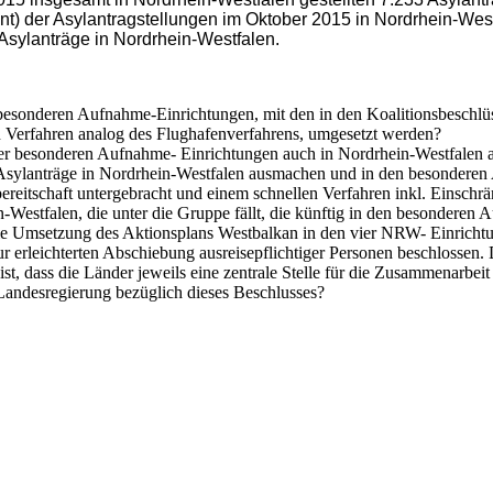
ent) der Asylantragstellungen im Oktober 2015 in Nordrhein-West
 Asylanträge in Nordrhein-Westfalen.
besonderen Aufnahme-Einrichtungen, mit den in den Koalitionsbeschl
 Verfahren analog des Flughafenverfahrens, umgesetzt werden?
r besonderen Aufnahme- Einrichtungen auch in Nordrhein-Westfalen ang
er Asylanträge in Nordrhein-Westfalen ausmachen und in den besonder
eitschaft untergebracht und einem schnellen Verfahren inkl. Einschrä
in-Westfalen, die unter die Gruppe fällt, die künftig in den besonder
ie Umsetzung des Aktionsplans Westbalkan in den vier NRW- Einrichtu
leichterten Abschiebung ausreisepflichtiger Personen beschlossen. D
ist, dass die Länder jeweils eine zentrale Stelle für die Zusammenarbe
Landesregierung bezüglich dieses Beschlusses?