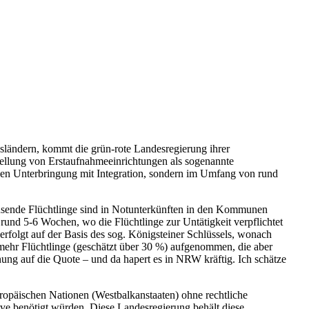
sländern, kommt die grün-rote Landesregierung ihrer
ellung von Erstaufnahmeeinrichtungen als sogenannte
gen Unterbringung mit Integration, sondern im Umfang von rund
ausende Flüchtlinge sind in Notunterkünften in den Kommunen
 rund 5-6 Wochen, wo die Flüchtlinge zur Untätigkeit verpflichtet
rfolgt auf der Basis des sog. Königsteiner Schlüssels, wonach
mehr Flüchtlinge (geschätzt über 30 %) aufgenommen, die aber
ung auf die Quote – und da hapert es in NRW kräftig. Ich schätze
uropäischen Nationen (Westbalkanstaaten) ohne rechtliche
ive benötigt würden. Diese Landesregierung behält diese