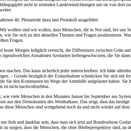
ingsgipfel nicht in zentralen Landeseinrichtungen um sie von dort zur
eiter.
altenen 40. Plenarrede dazu laut Protokoll ausgeführt:
r wollten und wir wollen, dass Menschen, die in Not sind, bei uns S
, wie Sie sich zu den aktuellen Themen und Fragen positionieren. Was w
llten Fragen.
heute Morgen lediglich versucht, die Differenzen zwischen Grün und 
n irgendwelchen Annahmen Szenarien herbeigeschworen, die Sie dann w
en machen. Das kann sicherlich jeder unterschreiben. Ich hätte allerdi
digen. – Gerade bezüglich der Erstaufnahme schmücken Sie sich mit f
, die Sie den Kommunen im Wege der Amtshilfe aufgelastet haben. Sie 
ist nicht nachvollziehbar.
eführt, wie viele Menschen in den Monaten Januar bis September aus Sy
aus den Demokratien des Westbalkans. Das zeigt, dass das heutige Sy
denn diese Menschen sind weitgehend noch da und nicht wieder auf dem
nur froh und dankbar sein, dass man sich jetzt auf Bundesebene Gedan
r zu sorgen, dass die Menschen, die ohne Bleibeperspektive sind, an 