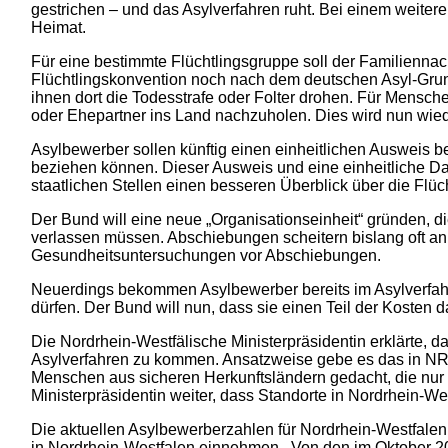
gestrichen – und das Asylverfahren ruht. Bei einem weitere
Heimat.
Für eine bestimmte Flüchtlingsgruppe soll der Familienna
Flüchtlingskonvention noch nach dem deutschen Asyl-Grun
ihnen dort die Todesstrafe oder Folter drohen. Für Mensche
oder Ehepartner ins Land nachzuholen. Dies wird nun wied
Asylbewerber sollen künftig einen einheitlichen Ausweis 
beziehen können. Dieser Ausweis und eine einheitliche Dat
staatlichen Stellen einen besseren Überblick über die Fl
Der Bund will eine neue „Organisationseinheit“ gründen, di
verlassen müssen. Abschiebungen scheitern bislang oft 
Gesundheitsuntersuchungen vor Abschiebungen.
Neuerdings bekommen Asylbewerber bereits im Asylverfahre
dürfen. Der Bund will nun, dass sie einen Teil der Kosten 
Die Nordrhein-Westfälische Ministerpräsidentin erklärte, 
Asylverfahren zu kommen. Ansatzweise gebe es das in NRW 
Menschen aus sicheren Herkunftsländern gedacht, die nur 
Ministerpräsidentin weiter, dass Standorte in Nordrhein-Wes
Die aktuellen Asylbewerberzahlen für Nordrhein-Westfalen
in Nordrhein-Westfalen einnehmen. Von den im Oktober 2