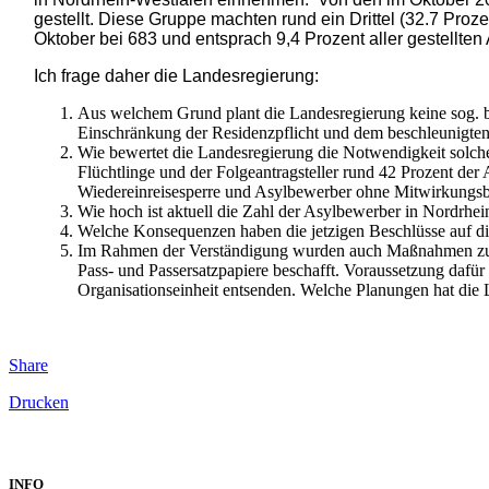
gestellt. Diese Gruppe machten rund ein Drittel (32.7 Proz
Oktober bei 683 und entsprach 9,4 Prozent aller gestellten
Ich frage daher die Landesregierung:
Aus welchem Grund plant die Landesregierung keine sog. 
Einschränkung der Residenzpflicht und dem beschleunigten
Wie bewertet die Landesregierung die Notwendigkeit solche
Flüchtlinge und der Folgeantragsteller rund 42 Prozent d
Wiedereinreisesperre und Asylbewerber ohne Mitwirkungsber
Wie hoch ist aktuell die Zahl der Asylbewerber in Nordrhe
Welche Konsequenzen haben die jetzigen Beschlüsse auf d
Im Rahmen der Verständigung wurden auch Maßnahmen zur er
Pass- und Passersatzpapiere beschafft. Voraussetzung dafür 
Organisationseinheit entsenden. Welche Planungen hat die 
Share
Drucken
INFO