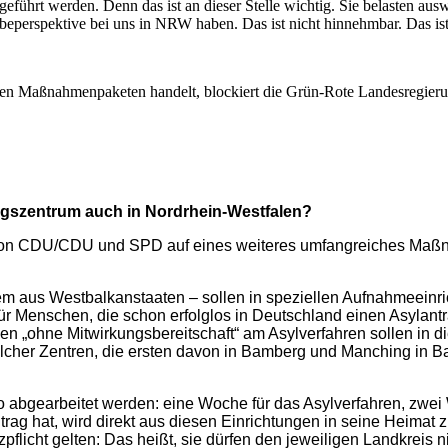
führt werden. Denn das ist an dieser Stelle wichtig. Sie belasten a
beperspektive bei uns in NRW haben. Das ist nicht hinnehmbar. Das ist 
en Maßnahmenpaketen handelt, blockiert die Grün-Rote Landesregieru
ngszentrum auch in Nordrhein-Westfalen?
von CDU/CDU und SPD auf eines weiteres umfangreiches Maßna
em aus Westbalkanstaaten – sollen in speziellen Aufnahmeeinr
für Menschen, die schon erfolglos in Deutschland einen Asylant
nen „ohne Mitwirkungsbereitschaft“ am Asylverfahren sollen in
f solcher Zentren, die ersten davon in Bamberg und Manching in B
mpo abgearbeitet werden: eine Woche für das Asylverfahren, zwe
rag hat, wird direkt aus diesen Einrichtungen in seine Heimat 
zpflicht gelten: Das heißt, sie dürfen den jeweiligen Landkreis