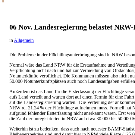
06 Nov.
Landesregierung belastet NRW-
in
Allgemein
Die Probleme in der Flüchtlingsunterbringung sind in NRW besond
Normal wäre das Land NRW für die Erstaufnahme und Verteilung d
Verpflichtung nicht nach und hat zur Vermeidung von Obdachlosi
Notunterkünfte verpflichtet. Die Kommunen müssen also nicht nu
50.000 Notunterkunftsplätzen auch noch Landesaufgaben erfüllen.
Außerdem ist das Land für die Ersterfassung der Flüchtlinge ve
aufs Land verteilt und warten dort auf einen Termin für eine Fahr
auf die Landesregistrierung warten. Die Verteilung der ankommen
NRW rd. 21.24 % der Flüchtlinge aufnehmen muss. Formell hat NR
aufgrund fehlender Ersterfassung nicht anerkannt waren. Erst we
die Zahl der unregistrierten in NRW auf etwa 30.000 bis 50.000 
Weiterhin ist zu bedenken, dass auch nach neuester BAMF-Statisti
Bleibeperspektive sind und damit hier in NRW viele Plätze (125.