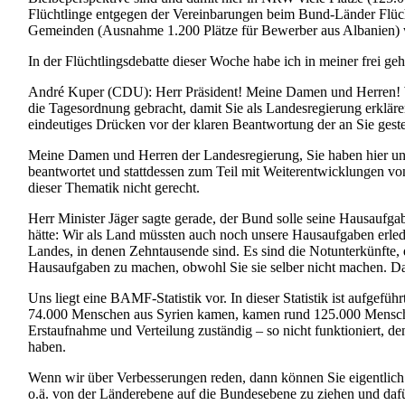
Flüchtlinge entgegen der Vereinbarungen beim Bund-Länder Flüchtl
Gemeinden (Ausnahme 1.200 Plätze für Bewerber aus Albanien) w
In der Flüchtlingsdebatte dieser Woche habe ich in meiner frei geh
André Kuper (CDU): Herr Präsident! Meine Damen und Herren! Wi
die Tagesordnung gebracht, damit Sie als Landesregierung erklären
eindeutiges Drücken vor der klaren Beantwortung der an Sie geste
Meine Damen und Herren der Landesregierung, Sie haben hier und 
beantwortet und stattdessen zum Teil mit Weiterentwicklungen vo
dieser Thematik nicht gerecht.
Herr Minister Jäger sagte gerade, der Bund solle seine Hausaufgab
hätte: Wir als Land müssten auch noch unsere Hausaufgaben erle
Landes, in denen Zehntausende sind. Es sind die Notunterkünfte
Hausaufgaben zu machen, obwohl Sie sie selber nicht machen. Das 
Uns liegt eine BAMF-Statistik vor. In dieser Statistik ist aufg
74.000 Menschen aus Syrien kamen, kamen rund 125.000 Menschen 
Erstaufnahme und Verteilung zuständig – so nicht funktioniert, 
haben.
Wenn wir über Verbesserungen reden, dann können Sie eigentlich 
o.ä. von der Länderebene auf die Bundesebene zu ziehen und dafü