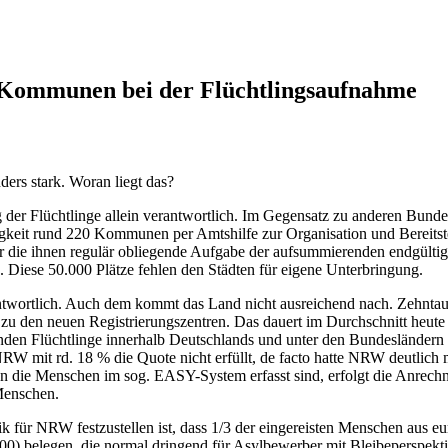
Kommunen bei der Flüchtlingsaufnahme
ers stark. Woran liegt das?
er Flüchtlinge allein verantwortlich. Im Gegensatz zu anderen Bunde
gkeit rund 220 Kommunen per Amtshilfe zur Organisation und Bereitst
r die ihnen regulär obliegende Aufgabe der aufsummierenden endgülti
 Diese 50.000 Plätze fehlen den Städten für eigene Unterbringung.
rantwortlich. Auch dem kommt das Land nicht ausreichend nach. Zehnt
t zu den neuen Registrierungszentren. Das dauert im Durchschnitt heute
den Flüchtlinge innerhalb Deutschlands und unter den Bundesländern e
W mit rd. 18 % die Quote nicht erfüllt, de facto hatte NRW deutlich 
nn die Menschen im sog. EASY-System erfasst sind, erfolgt die Anrechn
Menschen.
k für NRW festzustellen ist, dass 1/3 der eingereisten Menschen aus e
000) belegen, die normal dringend für Asylbewerber mit Bleibeperspekt