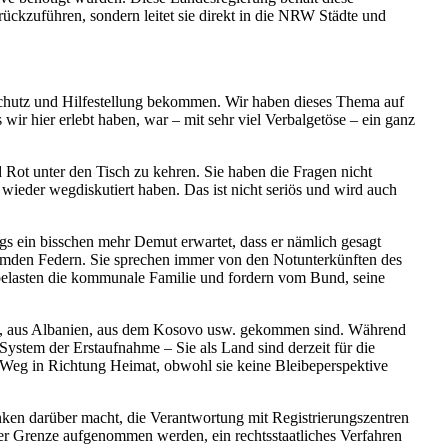
ückzuführen, sondern leitet sie direkt in die NRW Städte und
chutz und Hilfestellung bekommen. Wir haben dieses Thema auf
ir hier erlebt haben, war – mit sehr viel Verbalgetöse – ein ganz
Rot unter den Tisch zu kehren. Sie haben die Fragen nicht
ieder wegdiskutiert haben. Das ist nicht seriös und wird auch
ngs ein bisschen mehr Demut erwartet, dass er nämlich gesagt
remden Federn. Sie sprechen immer von den Notunterkünften des
belasten die kommunale Familie und fordern vom Bund, seine
rien, aus Albanien, aus dem Kosovo usw. gekommen sind. Während
stem der Erstaufnahme – Sie als Land sind derzeit für die
 Weg in Richtung Heimat, obwohl sie keine Bleibeperspektive
ken darüber macht, die Verantwortung mit Registrierungszentren
der Grenze aufgenommen werden, ein rechtsstaatliches Verfahren