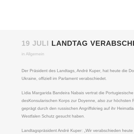
19 JULI
LANDTAG VERABSCHI
in
Allgemein
Der Präsident des Landtags, André Kuper, hat heute die D
Ukraine, offiziell im Parlament verabschiedet.
Lìdia Margarida Bandeira Nabais vertrat die Portugiesisch
desKonsularischen Korps zur Doyenne, also zur höchsten Repr
geprägt durch den russischen Angriffskrieg auf ihr Heimat
Westfalen Schutz gesucht haben.
Landtagspräsident André Kuper: „Wir verabschieden heute n