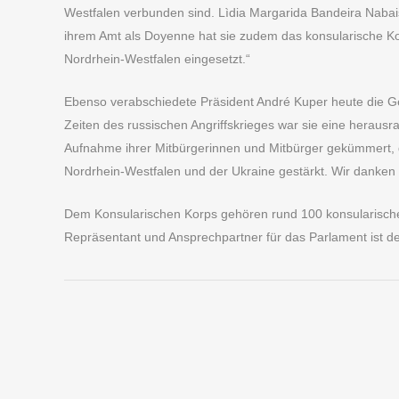
Westfalen verbunden sind. Lìdia Margarida Bandeira Nabais
ihrem Amt als Doyenne hat sie zudem das konsularische Ko
Nordrhein-Westfalen eingesetzt.“
Ebenso verabschiedete Präsident André Kuper heute die Ge
Zeiten des russischen Angriffskrieges war sie eine heraus
Aufnahme ihrer Mitbürgerinnen und Mitbürger gekümmert,
Nordrhein-Westfalen und der Ukraine gestärkt. Wir danken ih
Dem Konsularischen Korps gehören rund 100 konsularische 
Repräsentant und Ansprechpartner für das Parlament ist 