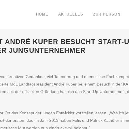
HOME
AKTUELLES
ZUR PERSON
 ANDRÉ KUPER BESUCHT START-U
HER JUNGUNTERNEHMER
deen, kreativen Gedanken, viel Tatendrang und ebensolche Fachkompet
tierte MdL Landtagspräsident André Kuper bei einem Besuch in der K
ren seit der offiziellen Gründung hat sich das Start-Up-Unternehmen, 
r Ort das Konzept der jungen Entwickler vorstellen lassen. „Was ich je
Seit der ersten Idee im Jahr 2019 haben Felix und Patrick Kathöfer i
ehmerische Mut werden nun eindrucksvoll belohnt.“