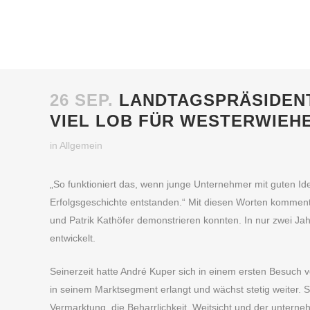
26 SEP.
LANDTAGSPRÄSIDENT
VIEL LOB FÜR WESTERWIE
in
Allgemein
„So funktioniert das, wenn junge Unternehmer mit guten I
Erfolgsgeschichte entstanden.“ Mit diesen Worten kommen
und Patrik Kathöfer demonstrieren konnten. In nur zwei Jah
entwickelt.
Seinerzeit hatte André Kuper sich in einem ersten Besuch vo
in seinem Marktsegment erlangt und wächst stetig weiter. 
Vermarktung, die Beharrlichkeit, Weitsicht und der untern