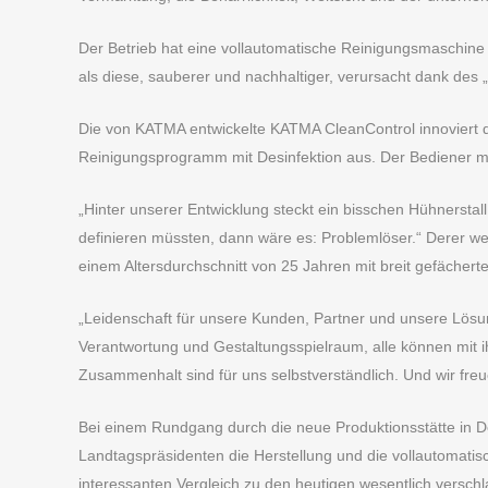
Der Betrieb hat eine vollautomatische Reinigungsmaschine f
als diese, sauberer und nachhaltiger, verursacht dank des
Die von KATMA entwickelte KATMA CleanControl innoviert die
Reinigungsprogramm mit Desinfektion aus. Der Bediener mu
„Hinter unserer Entwicklung steckt ein bisschen Hühnersta
definieren müssten, dann wäre es: Problemlöser.“ Derer we
einem Altersdurchschnitt von 25 Jahren mit breit gefächer
„Leidenschaft für unsere Kunden, Partner und unsere Lösun
Verantwortung und Gestaltungsspielraum, alle können mit 
Zusammenhalt sind für uns selbstverständlich. Und wir fre
Bei einem Rundgang durch die neue Produktionsstätte in D
Landtagspräsidenten die Herstellung und die vollautomati
interessanten Vergleich zu den heutigen wesentlich versch