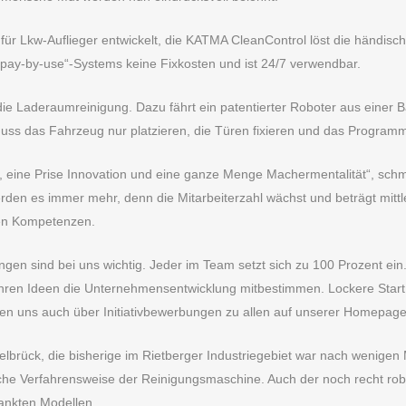
ür Lkw-Auflieger entwickelt, die KATMA CleanControl löst die händisch
 „pay-by-use“-Systems keine Fixkosten und ist 24/7 verwendbar.
 Laderaumreinigung. Dazu fährt ein patentierter Roboter aus einer Bas
ss das Fahrzeug nur platzieren, die Türen fixieren und das Programm
ll, eine Prise Innovation und eine ganze Menge Machermentalität“, sch
rden es immer mehr, denn die Mitarbeiterzahl wächst und beträgt mittl
ten Kompetenzen.
gen sind bei uns wichtig. Jeder im Team setzt sich zu 100 Prozent ein.
ihren Ideen die Unternehmensentwicklung mitbestimmen. Lockere Start
uen uns auch über Initiativbewerbungen zu allen auf unserer Homepage 
elbrück, die bisherige im Rietberger Industriegebiet war nach wenige
sche Verfahrensweise der Reinigungsmaschine. Auch der noch recht rob
lankten Modellen.