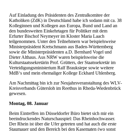
Auf Einladung des Präsidenten des Zentralkomitee der
Katholiken (ZdK) in Deutschland habe ich sodann mit ca. 38
Kolleginnen und Kollegen aus Europa, Bund und Land an
den bundesweiten Einkehrtagen für Politiker mit dem
Erfurter Bischof Neymeyer im Kloster Maria Laach
teilgenommen. Unter den Teilnehmern war beispielsweise
Ministerpräsident Kretschmann aus Baden-Württemberg
sowie die Ministerpräsidenten a.D. Bernhard Vogel und
Dieter Althaus. Aus NRW waren beispielsweise die
Kulturstaatssekretärin Prof. Grütters, der Staatssekretär im
Verteidigungsministerium Ralf Brauksiepe sowie weitere
MdB‘s und mein ehemaliger Kollege Eckhard Uhlenberg.
Am Nachmittag bin ich zur Neujahrsveranstaltung des WLV-
Kreisverbands Gütersloh im Reethus in Rheda-Wiedenbrück
gewesen.
Montag, 08. Januar
Beim Eintreffen im Düsseldorfer Büro bietet sich mir ein
beeindruckendes Naturschauspiel: Das Rheinhochwasser.
Der Rhein ist über die Ufer getreten und hat auch die erste
Staumauer und den Bereich bei den Kasematen (wo sonst