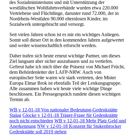
des Sozialministeriums und mit Unterstützung der
westfälischen Wohlfahrtsverbände wurden etwa 220.000
Vertriebene und Flüchtlinge, darunter rund 72.000, der in
Nordrhein-Westfalen 90.000 elternlosen Kinder, im
Sozialwerk untergebracht und versorgt.
Seit vielen Jahren schon ist es mir ein wichtiges Anliegen.
Somit soll dieser Ort in den kommenden Jahren aufgewertet
und weiter wissenschaftlich erforscht werden.
Daher trafen sich heute erneut wichtige Partner, um dieses
Ziel langsam aber sicher auszubauen und zu vertiefen.
Gefreut habe ich mich über die Präsenz von Michael Frücht,
dem Behördenleiter der LAFP-NRW. Auch von
europäischer Seite waren wir stark vertreten, den Mister
Europa Elmar Brok ist ebenfalls Teil der Lenkungsgruppe.
Alle zusammen haben wir heute viele wichtige Dinge
beschlossen. Ein Pressegespräch rundete diesen wichtigen
Termin ab.
WB v 12-01-18 Von nationaler Bedeutung-Gedenkstätte
Stalag
Glocke v 12-01-18 Träger-Frage für Gedenkstätte
noch nicht entschieden
WB v 12-01-18 Mehr Platz Geld und
Anerkennung
NW v 12-01-18 Konzept für Stukenbrocker
Gedenkstätte soll 2019 stehen