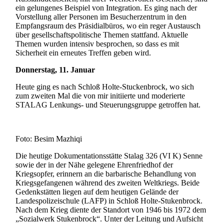
ein gelungenes Beispiel von Integration. Es ging nach der
Vorstellung aller Personen im Besucherzentrum in den
Empfangsraum des Präsidialbüros, wo ein reger Austausch
über gesellschaftspolitische Themen stattfand. Aktuelle
Themen wurden intensiv besprochen, so dass es mit
Sicherheit ein erneutes Treffen geben wird.
Donnerstag, 11. Januar
Heute ging es nach Schloß Holte-Stuckenbrock, wo sich
zum zweiten Mal die von mir initiierte und moderierte
STALAG Lenkungs- und Steuerungsgruppe getroffen hat.
Foto: Besim Mazhiqi
Die heutige Dokumentationsstätte Stalag 326 (VI K) Senne
sowie der in der Nähe gelegene Ehrenfriedhof der
Kriegsopfer, erinnern an die barbarische Behandlung von
Kriegsgefangenen während des zweiten Weltkriegs. Beide
Gedenkstätten liegen auf dem heutigen Gelände der
Landespolizeischule (LAFP) in Schloß Holte-Stukenbrock.
Nach dem Krieg diente der Standort von 1946 bis 1972 dem
„Sozialwerk Stukenbrock“. Unter der Leitung und Aufsicht