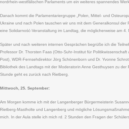
nordrhein-westfälischen Parlaments um ein weiteres spannendes Werk
Danach kommt die Parlamentariergruppe „Polen, Mittel- und Osteuropa
Ukraine und nach Polen tauschen wir uns mit dem Generalkonsul der 
eine Solidarność-Veranstaltung im Landtag, die möglicherweise am 4. 
Später und nach weiteren internen Gesprächen begrüße ich die Teil
Professor Dr. Thorsten Faas (Otto-Suhr-Institut für Politikwissenschaf
Post), WDR-Fernsehdirektor Jörg Schönenborn und Dr. Yvonne Schrot
Bibliothek des Landtags mit der Moderatorin Anne Gesthuysen zu der
Stunde geht es zurück nach Rietberg.
Mittwoch, 25. September:
Am Morgen komme ich mit der Langenberger Bürgermeisterin Susanne 
Rietberg-Mastholte und Langenberg und mögliche Lösungsmaßnahmen.
mich. In der Aula stelle ich mich rd. 2 Stunden den Fragen der Schüler