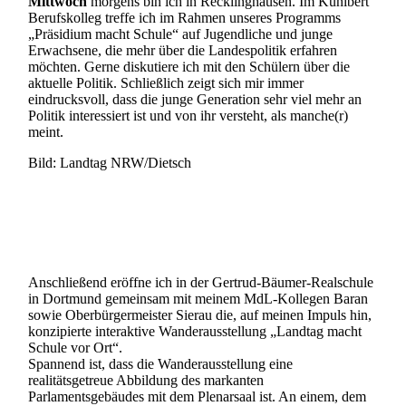
Mittwoch
morgens bin ich in Recklinghausen. Im Kunibert
Berufskolleg treffe ich im Rahmen unseres Programms
„Präsidium macht Schule“ auf Jugendliche und junge
Erwachsene, die mehr über die Landespolitik erfahren
möchten. Gerne diskutiere ich mit den Schülern über die
aktuelle Politik. Schließlich zeigt sich mir immer
eindrucksvoll, dass die junge Generation sehr viel mehr an
Politik interessiert ist und von ihr versteht, als manche(r)
meint.
Bild: Landtag NRW/Dietsch
Anschließend eröffne ich in der Gertrud-Bäumer-Realschule
in Dortmund gemeinsam mit meinem MdL-Kollegen Baran
sowie Oberbürgermeister Sierau die, auf meinen Impuls hin,
konzipierte interaktive Wanderausstellung „Landtag macht
Schule vor Ort“.
Spannend ist, dass die Wanderausstellung eine
realitätsgetreue Abbildung des markanten
Parlamentsgebäudes mit dem Plenarsaal ist. An einem, dem