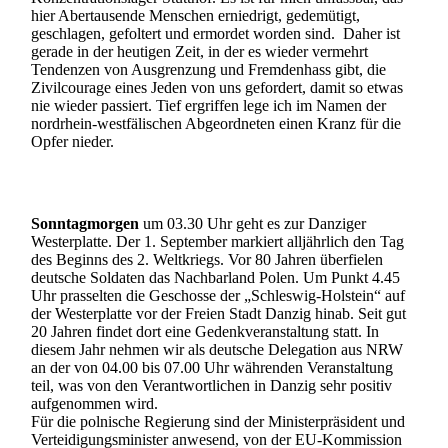
hier Abertausende Menschen erniedrigt, gedemütigt,
geschlagen, gefoltert und ermordet worden sind. Daher ist
gerade in der heutigen Zeit, in der es wieder vermehrt
Tendenzen von Ausgrenzung und Fremdenhass gibt, die
Zivilcourage eines Jeden von uns gefordert, damit so etwas
nie wieder passiert. Tief ergriffen lege ich im Namen der
nordrhein-westfälischen Abgeordneten einen Kranz für die
Opfer nieder.
Sonntagmorgen
um 03.30 Uhr geht es zur Danziger
Westerplatte. Der 1. September markiert alljährlich den Tag
des Beginns des 2. Weltkriegs. Vor 80 Jahren überfielen
deutsche Soldaten das Nachbarland Polen. Um Punkt 4.45
Uhr prasselten die Geschosse der „Schleswig-Holstein“ auf
der Westerplatte vor der Freien Stadt Danzig hinab. Seit gut
20 Jahren findet dort eine Gedenkveranstaltung statt. In
diesem Jahr nehmen wir als deutsche Delegation aus NRW
an der von 04.00 bis 07.00 Uhr währenden Veranstaltung
teil, was von den Verantwortlichen in Danzig sehr positiv
aufgenommen wird.
Für die polnische Regierung sind der Ministerpräsident und
Verteidigungsminister anwesend, von der EU-Kommission