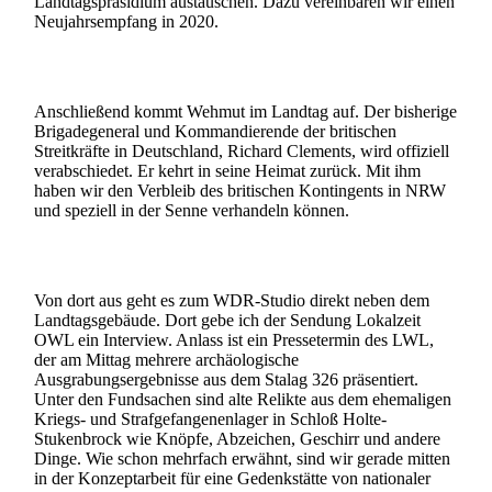
Landtagspräsidium austauschen. Dazu vereinbaren wir einen
Neujahrsempfang in 2020.
Anschließend kommt Wehmut im Landtag auf. Der bisherige
Brigadegeneral und Kommandierende der britischen
Streitkräfte in Deutschland, Richard Clements, wird offiziell
verabschiedet. Er kehrt in seine Heimat zurück. Mit ihm
haben wir den Verbleib des britischen Kontingents in NRW
und speziell in der Senne verhandeln können.
Von dort aus geht es zum WDR-Studio direkt neben dem
Landtagsgebäude. Dort gebe ich der Sendung Lokalzeit
OWL ein Interview. Anlass ist ein Pressetermin des LWL,
der am Mittag mehrere archäologische
Ausgrabungsergebnisse aus dem Stalag 326 präsentiert.
Unter den Fundsachen sind alte Relikte aus dem ehemaligen
Kriegs- und Strafgefangenenlager in Schloß Holte-
Stukenbrock wie Knöpfe, Abzeichen, Geschirr und andere
Dinge. Wie schon mehrfach erwähnt, sind wir gerade mitten
in der Konzeptarbeit für eine Gedenkstätte von nationaler