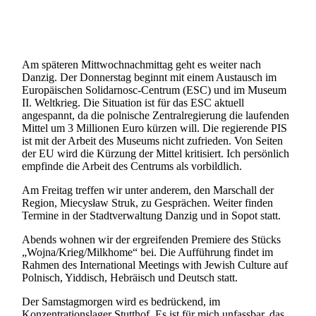
Am späteren Mittwochnachmittag geht es weiter nach
Danzig. Der Donnerstag beginnt mit einem Austausch im
Europäischen Solidarnosc-Centrum (ESC) und im Museum
II. Weltkrieg. Die Situation ist für das ESC aktuell
angespannt, da die polnische Zentralregierung die laufenden
Mittel um 3 Millionen Euro kürzen will. Die regierende PIS
ist mit der Arbeit des Museums nicht zufrieden. Von Seiten
der EU wird die Kürzung der Mittel kritisiert. Ich persönlich
empfinde die Arbeit des Centrums als vorbildlich.
Am Freitag treffen wir unter anderem, den Marschall der
Region, Miecysław Struk, zu Gesprächen. Weiter finden
Termine in der Stadtverwaltung Danzig und in Sopot statt.
Abends wohnen wir der ergreifenden Premiere des Stücks
„Wojna/Krieg/Milkhome“ bei. Die Aufführung findet im
Rahmen des International Meetings with Jewish Culture auf
Polnisch, Yiddisch, Hebräisch und Deutsch statt.
Der Samstagmorgen wird es bedrückend, im
Konzentrationslager Stutthof. Es ist für mich unfassbar, das