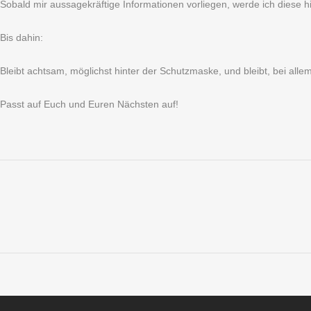
Sobald mir aussagekräftige Informationen vorliegen, werde ich diese hi
Bis dahin:
Bleibt achtsam, möglichst hinter der Schutzmaske, und bleibt, bei alle
Passt auf Euch und Euren Nächsten auf!