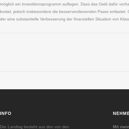
möglich ein Investitionsprogramm auflegen. Dass das Geld dafür vorhand
kostet, jedoch insbesondere die besserverdienenden Paare entlastet
der eine substantielle Verbesserung der finanziellen Situation von Kitas 
INFO
NEHME
Der Landtag besteht aus den von den
Mit mei