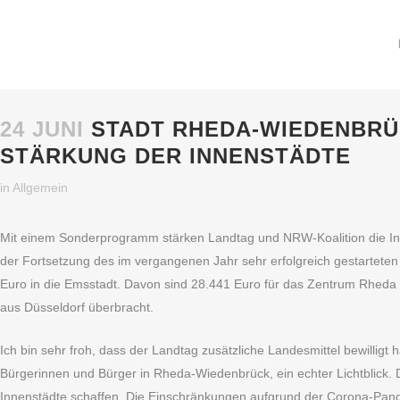
24 JUNI
STADT RHEDA-WIEDENBRÜC
STÄRKUNG DER INNENSTÄDTE
in
Allgemein
Mit einem Sonderprogramm stärken Landtag und NRW-Koalition die Inn
der Fortsetzung des im vergangenen Jahr sehr erfolgreich gestart
Euro in die Emsstadt. Davon sind 28.441 Euro für das Zentrum Rheda un
aus Düsseldorf überbracht.
Ich bin sehr froh, dass der Landtag zusätzliche Landesmittel bewillig
Bürgerinnen und Bürger in Rheda-Wiedenbrück, ein echter Lichtblick.
Innenstädte schaffen. Die Einschränkungen aufgrund der Corona-Pand