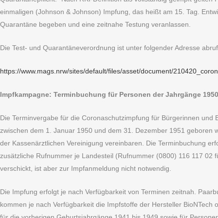
einmaligen (Johnson & Johnson) Impfung, das heißt am 15. Tag. Entwi
Quarantäne begeben und eine zeitnahe Testung veranlassen.
Die Test- und Quarantäneverordnung ist unter folgender Adresse abruf
https://www.mags.nrw/sites/default/files/asset/document/210420_co
Impfkampagne: Terminbuchung für Personen der Jahrgänge 1950 un
Die Terminvergabe für die Coronaschutzimpfung für Bürgerinnen und Bü
zwischen dem 1. Januar 1950 und dem 31. Dezember 1951 geboren w
der Kassenärztlichen Vereinigung vereinbaren. Die Terminbuchung erfo
zusätzliche Rufnummer je Landesteil (Rufnummer (0800) 116 117 02 fü
verschickt, ist aber zur Impfanmeldung nicht notwendig.
Die Impfung erfolgt je nach Verfügbarkeit von Terminen zeitnah. Paarb
kommen je nach Verfügbarkeit die Impfstoffe der Hersteller BioNTech
für die vorherigen Geburtsjahrgänge 1941 bis 1949 sowie für Personen