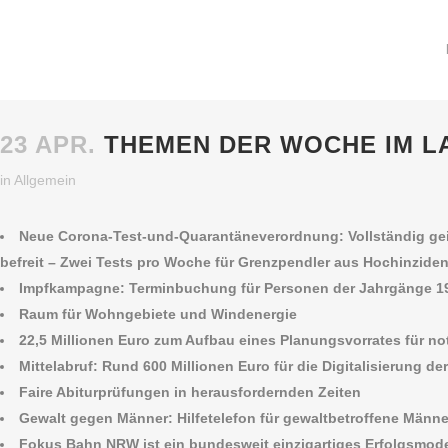
23 APR.
THEMEN DER WOCHE IM L
in
Allgemein
Neue Corona-Test-und-Quarantäneverordnung: Vollständig ge
befreit – Zwei Tests pro Woche für Grenzpendler aus Hochinzide
Impfkampagne: Terminbuchung für Personen der Jahrgänge 1950
Raum für Wohngebiete und Windenergie
22,5 Millionen Euro zum Aufbau eines Planungsvorrates für n
Mittelabruf: Rund 600 Millionen Euro für die Digitalisierung de
Faire Abiturprüfungen in herausfordernden Zeiten
Gewalt gegen Männer: Hilfetelefon für gewaltbetroffene Männe
Fokus Bahn NRW ist ein bundesweit einzigartiges Erfolgsmode