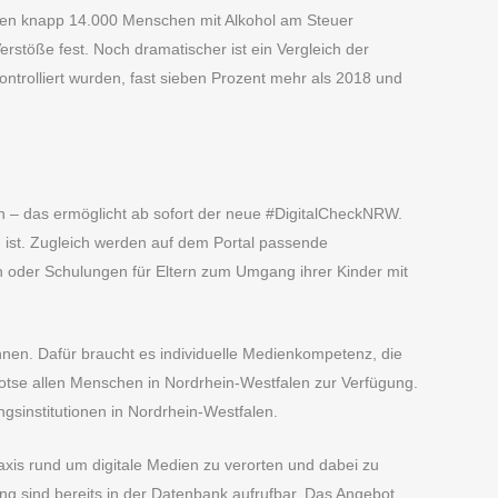
den knapp 14.000 Menschen mit Alkohol am Steuer
erstöße fest. Noch dramatischer ist ein Vergleich der
ontrolliert wurden, fast sieben Prozent mehr als 2018 und
 – das ermöglicht ab sofort der neue #DigitalCheckNRW.
n ist. Zugleich werden auf dem Portal passende
 oder Schulungen für Eltern zum Umgang ihrer Kinder mit
nnen. Dafür braucht es individuelle Medienkompetenz, die
otse allen Menschen in Nordrhein-Westfalen zur Verfügung.
gsinstitutionen in Nordrhein-Westfalen.
axis rund um digitale Medien zu verorten und dabei zu
 sind bereits in der Datenbank aufrufbar. Das Angebot