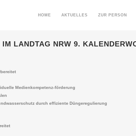
HOME
AKTUELLES
ZUR PERSON
IM LANDTAG NRW 9. KALENDERWO
bereitet
ividuelle Medienkompetenz-förderung
alen
rundwasserschutz durch effiziente Düngeregulierung
eitet