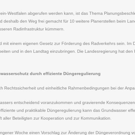
rdrhein-Westfalen abgerufen werden kann, ist das Thema Planungsbesc
 deshalb den Weg frei gemacht für 10 weitere Planerstellen beim La
esseren Radinfrastruktur kümmern.
nd mit einem eigenen Gesetz zur Förderung des Radverkehrs sein. Im 
rbeiten und in den Landtag einzubringen. Die Landesregierung hat den
dwasserschutz durch effiziente Düngeregulierung
sch Rechtssicherheit und einheitliche Rahmenbedingungen bei der Anp
dwassers entscheidend voranzukommen und gravierende Konsequenzen a
ffiziente und praktikable Düngeregulierung kann das Grundwasser effe
ft aller Beteiligten zur Kooperation und zur Kommunikation.
ngener Woche einen Vorschlag zur Änderung der Düngeverordnung vorg