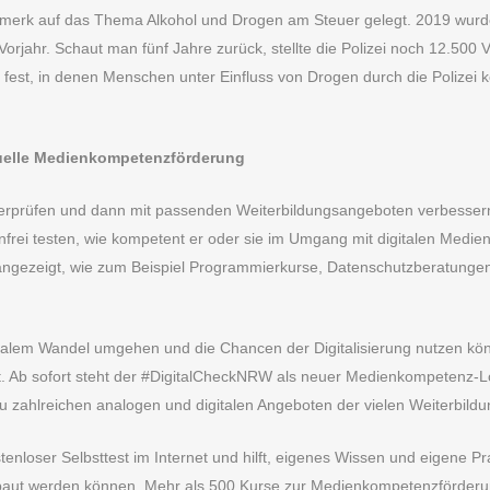
enmerk auf das Thema Alkohol und Drogen am Steuer gelegt. 2019 wur
orjahr. Schaut man fünf Jahre zurück, stellte die Polizei noch 12.500 V
e fest, in denen Menschen unter Einfluss von Drogen durch die Polizei k
duelle Medienkompetenzförderung
erprüfen und dann mit passenden Weiterbildungsangeboten verbessern
nfrei testen, wie kompetent er oder sie im Umgang mit digitalen Medie
angezeigt, wie zum Beispiel Programmierkurse, Datenschutzberatungen
igitalem Wandel umgehen und die Chancen der Digitalisierung nutzen kö
. Ab sofort steht der #DigitalCheckNRW als neuer Medienkompetenz-L
zahlreichen analogen und digitalen Angeboten der vielen Weiterbildun
enloser Selbsttest im Internet und hilft, eigenes Wissen und eigene Pr
aut werden können. Mehr als 500 Kurse zur Medienkompetenzförderung