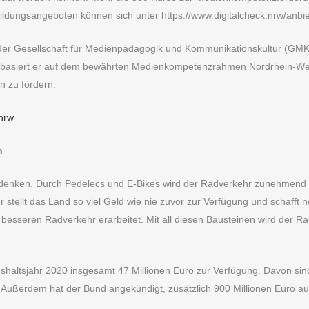
rbildungsangeboten können sich unter https://www.digitalcheck.nrw/anbie
der Gesellschaft für Medienpädagogik und Kommunikationskultur (GMK
 basiert er auf dem bewährten Medienkompetenzrahmen Nordrhein-Westfa
n zu fördern.
nrw
n
udenken. Durch Pedelecs und E-Bikes wird der Radverkehr zunehmend 
r stellt das Land so viel Geld wie nie zuvor zur Verfügung und schafft
 besseren Radverkehr erarbeitet. Mit all diesen Bausteinen wird der 
ushaltsjahr 2020 insgesamt 47 Millionen Euro zur Verfügung. Davon si
Außerdem hat der Bund angekündigt, zusätzlich 900 Millionen Euro a