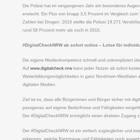
Die Polizei hat im vergangenen Jahr ein besonderes Aug
erwischt. Ein Plus von knapp 3,5 Prozent im Vergleich zum V
Zahlen bei Drogen. 2019 stellte die Polizei 19.271 Verstöß
rund 58 Prozent mehr als noch in 2015.
#DigitalCheckNRW ab sofort online – Lotse für indivi
Die eigene Medienkompetenz schnell und unkompliziert üb
Auf
www.digitalcheck.nrw
kann jeder Nutzer ab sofort koste
Weiterbildungsmöglichkeiten in ganz Nordrhein-Westfalen 
digitalen Medien.
Ziel ist es, dass alle Bürgerinnen und Bürger sicher mit d
passgenau auf eigene Bedürfnisse und Fähigkeiten eingeht
Der #DigitalCheckNRW ermöglicht einen direkten Zugang zu 
Der #DigitalCheckNRW ist ein einfach zugänglicher und kost
erkennen, welche Kenntnisse und Fähigkeiten noch ausgeb