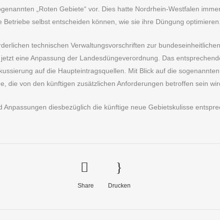
ogenannten „Roten Gebiete“ vor. Dies hatte Nordrhein-Westfalen imme
e Betriebe selbst entscheiden können, wie sie ihre Düngung optimieren
orderlichen technischen Verwaltungsvorschriften zur bundeseinheitlich
n jetzt eine Anpassung der Landesdüngeverordnung. Das entsprechende 
kussierung auf die Haupteintragsquellen. Mit Blick auf die sogenannte
he, die von den künftigen zusätzlichen Anforderungen betroffen sein wird
d Anpassungen diesbezüglich die künftige neue Gebietskulisse entsp
Share
Drucken