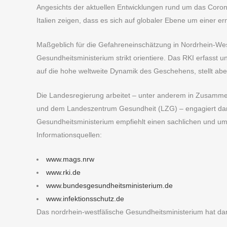
Angesichts der aktuellen Entwicklungen rund um das Coro
Italien zeigen, dass es sich auf globaler Ebene um einer e
Maßgeblich für die Gefahreneinschätzung in Nordrhein-Wes
Gesundheitsministerium strikt orientiere. Das RKI erfasst u
auf die hohe weltweite Dynamik des Geschehens, stellt aber
Die Landesregierung arbeitet – unter anderem in Zusamm
und dem Landeszentrum Gesundheit (LZG) – engagiert dar
Gesundheitsministerium empfiehlt einen sachlichen und ums
Informationsquellen:
www.mags.nrw
www.rki.de
www.bundesgesundheitsministerium.de
www.infektionsschutz.de
Das nordrhein-westfälische Gesundheitsministerium hat da