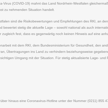
na-Virus (COVID-19) mahnt das Land Nordrhein-Westfalen gleichermaß
rnst zu nehmenden Situation handelt.
tfalen sind die Risikobewertungen und Empfehlungen des RKI, an dene
nd bewertet stetig die aktuelle Lage – sowohl national als auch internat
 zugleich fest, dass es gegenwärtig noch keinen Hinweis auf eine anhal
enarbeit mit dem RKI, dem Bundesministerium für Gesundheit, den a
an, Übertragungen ins Land zu verhindern beziehungsweise gegebenen
ichtigen Umgang mit der Situation. Für stetig aktualisierte Lage- und
rüber hinaus eine Coronavirus-Hotline unter der Nummer (0211) 855 47