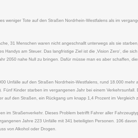
 es weniger Tote auf den Straßen Nordrhein-Westfalens als im verga
rsache, 31 Menschen waren nicht angeschnallt unterwegs als sie star
s Handys am Steuer. Das langfristige Ziel ist die ‚Vision Zero‘, die s
Jahr 2050 nahe Null zu bringen. Dafür müsse man es aber schaffen, di
000 Unfälle auf den Straßen Nordrhein-Westfalens, rund 18.000 mehr
). Fünf Kinder starben im vergangenen Jahr bei einem Verkehrsunfall. D
der auf den Straßen, ein Rückgang um knapp 1,4 Prozent im Vergleich 
en im Straßenverkehr. Dieses Problem betrifft Fahrer aller Fahrzeug
vergangenen Jahre 223 Unfälle mit 341 beteiligten Personen. 106 davon
fluss von Alkohol oder Drogen.