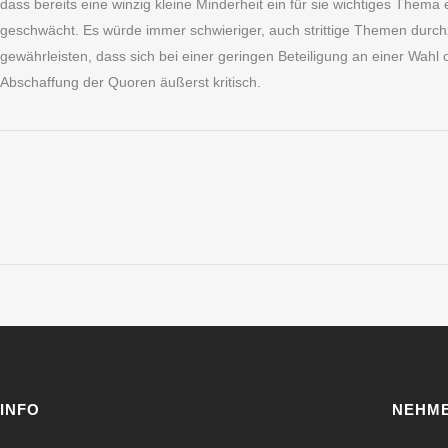
dass bereits eine winzig kleine Minderheit ein für sie wichtiges The
geschwächt. Es würde immer schwieriger, auch strittige Themen durchzus
gewährleisten, dass sich bei einer geringen Beteiligung an einer Wah
Abschaffung der Quoren äußerst kritisch.
INFO
NEHME