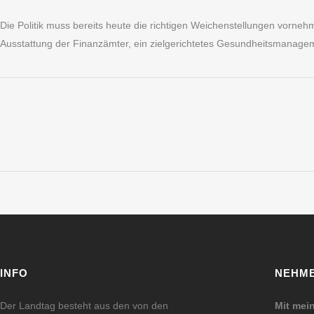
Die Politik muss bereits heute die richtigen Weichenstellungen vorneh
Ausstattung der Finanzämter, ein zielgerichtetes Gesundheitsmanagem
INFO
NEHME
Der Landtag besteht aus den von den
Mit mei