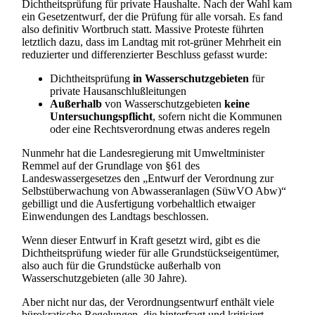
Dichtheitsprüfung für private Haushalte. Nach der Wahl kam
ein Gesetzentwurf, der die Prüfung für alle vorsah. Es fand
also definitiv Wortbruch statt. Massive Proteste führten
letztlich dazu, dass im Landtag mit rot-grüner Mehrheit ein
reduzierter und differenzierter Beschluss gefasst wurde:
Dichtheitsprüfung
in Wasserschutzgebieten
für
private Hausanschlußleitungen
Außerhalb
von Wasserschutzgebieten
keine
Untersuchungspflicht
, sofern nicht die Kommunen
oder eine Rechtsverordnung etwas anderes regeln
Nunmehr hat die Landesregierung mit Umweltminister
Remmel auf der Grundlage von §61 des
Landeswassergesetzes den „Entwurf der Verordnung zur
Selbstüberwachung von Abwasseranlagen (SüwVO Abw)“
gebilligt und die Ausfertigung vorbehaltlich etwaiger
Einwendungen des Landtags beschlossen.
Wenn dieser Entwurf in Kraft gesetzt wird, gibt es die
Dichtheitsprüfung wieder für alle Grundstückseigentümer,
also auch für die Grundstücke außerhalb von
Wasserschutzgebieten (alle 30 Jahre).
Aber nicht nur das, der Verordnungsentwurf enthält viele
bürokratische Regelungen, die hinterfragt und kritisiert