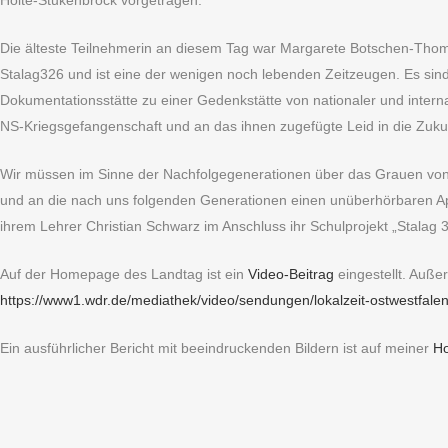
Holte-Stukenbrock vorgetragen.
Die älteste Teilnehmerin an diesem Tag war Margarete Botschen-Tho
Stalag326 und ist eine der wenigen noch lebenden Zeitzeugen. Es sin
Dokumentationsstätte zu einer Gedenkstätte von nationaler und internat
NS-Kriegsgefangenschaft und an das ihnen zugefügte Leid in die Zukun
Wir müssen im Sinne der Nachfolgegenerationen über das Grauen von K
und an die nach uns folgenden Generationen einen unüberhörbaren App
ihrem Lehrer Christian Schwarz im Anschluss ihr Schulprojekt „Stalag 
Auf der Homepage des Landtag ist ein
Video-Beitrag
eingestellt. Auße
https://www1.wdr.de/mediathek/video/sendungen/lokalzeit-ostwestfalen
Ein ausführlicher Bericht mit beeindruckenden Bildern ist auf meiner
H