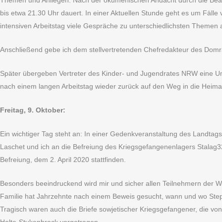
Themen und Anliegen. Nach der ökumenischen Andacht durch die Beauft
bis etwa 21.30 Uhr dauert. In einer Aktuellen Stunde geht es um Fäll
intensiven Arbeitstag viele Gespräche zu unterschiedlichsten Themen
Anschließend gebe ich dem stellvertretenden Chefredakteur des Domra
Später übergeben Vertreter des Kinder- und Jugendrates NRW eine Um
nach einem langen Arbeitstag wieder zurück auf den Weg in die Heima
Freitag, 9. Oktober:
Ein wichtiger Tag steht an: In einer Gedenkveranstaltung des Landtag
Laschet und ich an die Befreiung des Kriegsgefangenenlagers Stalag32
Befreiung, dem 2. April 2020 stattfinden.
Besonders beeindruckend wird mir und sicher allen Teilnehmern der Wor
Familie hat Jahrzehnte nach einem Beweis gesucht, wann und wo Stepa
Tragisch waren auch die Briefe sowjetischer Kriegsgefangener, die v