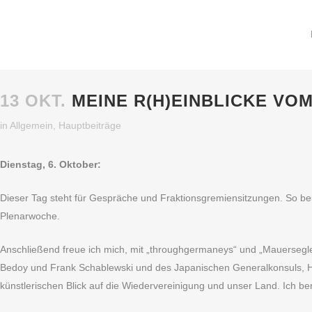
13 OKT.
MEINE R(H)EINBLICKE VOM 
in
Allgemein
,
Hauptbeiträge
Dienstag, 6. Oktober:
Dieser Tag steht für Gespräche und Fraktionsgremiensitzungen. So b
Plenarwoche.
Anschließend freue ich mich, mit „throughgermaneys“ und „Mauersegler
Bedoy und Frank Schablewski und des Japanischen Generalkonsuls, He
künstlerischen Blick auf die Wiedervereinigung und unser Land. Ich ber