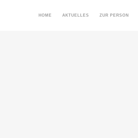
HOME
AKTUELLES
ZUR PERSON
21
FREUNDESKREIS MATISI ERHÄLT
Juli
EUROPA-SCHECK
"Europa zu den Menschen bringen - das macht die
Landesinitiative Europa-Schecks möglich, indem sie
zivilgesellschaftliches Engagement unterstützt", erklärt
e
der heimische Landtagsabgeordnete und
Landtagspräsident André Kuper....