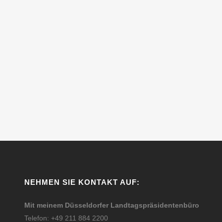
NEHMEN SIE KONTAKT AUF:
Mit meinem Düsseldorfer Landtagspräsidentenbüro
Telefon: +49 211 884 2200