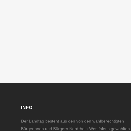
INFO
Der Landtag besteht aus den von den wahlberechtigten
Bürgerinnen und Bürgern Nordrhein-Westfalens gewählten